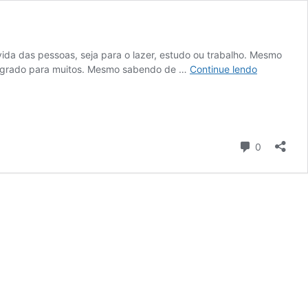
ida das pessoas, seja para o lazer, estudo ou trabalho. Mesmo
Os
m agrado para muitos. Mesmo sabendo de …
Continue lendo
15
Melhores
Notebooks
para
trabalhar
Comentári
0
de
2026:
Macbook,
Lenovo,
Dell
e
mais!