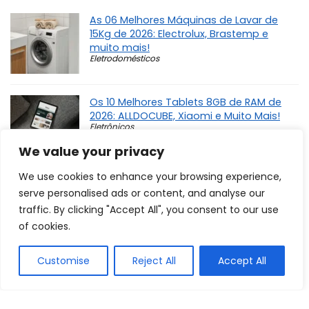
As 06 Melhores Máquinas de Lavar de
15Kg de 2026: Electrolux, Brastemp e
muito mais!
Eletrodomésticos
Os 10 Melhores Tablets 8GB de RAM de
2026: ALLDOCUBE, Xiaomi e Muito Mais!
Eletrônicos
We value your privacy
Os 10 Melhores Secadores de Cabelo
We use cookies to enhance your browsing experience,
com Melhor Custo-Benefício de 2026:
serve personalised ads or content, and analyse our
Philco, Cadence e mais!
Saúde e Beleza
traffic. By clicking "Accept All", you consent to our use
of cookies.
Os 12 Melhores Whey Protein de 2026: da
Customise
Reject All
Accept All
Optimum Nutrition, Dux Nutrition e mais!
Esporte e Lazer