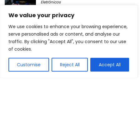
Eletrônicos
We value your privacy
Os 10 melhores perfumes femininos da
We use cookies to enhance your browsing experience,
natura de 2026: Luna, Ilía, Essencial, Una e
muito mais!
serve personalised ads or content, and analyse our
Saúde e Beleza
traffic. By clicking "Accept All", you consent to our use
of cookies.
Os 10 Melhores Subwoofers com Bom
Custo-Benefício de 2026: Arlen, Falcon e
Customise
Reject All
Accept All
muito mais!
Eletrônicos
Conteúdos de Produtos para Casa:
Jardinagem
Pets
Cotidiano