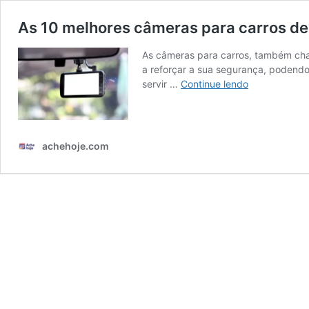
As 10 melhores câmeras para carros de 
As câmeras para carros, também cha
a reforçar a sua segurança, podend
As
servir …
Continue lendo
10
melhores
câmeras
para
achehoje.com
carros
de
2026:
da
Xiaomi,
Multilaser,
Garneck
e
mais!