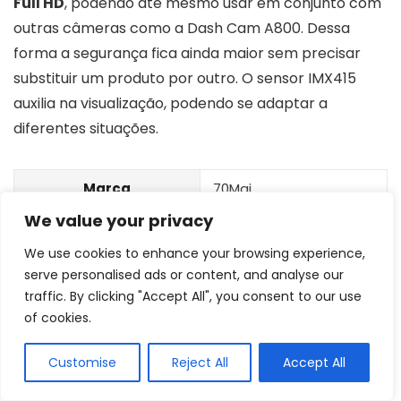
Full HD
, podendo até mesmo usar em conjunto com
outras câmeras como a Dash Cam A800. Dessa
forma a segurança fica ainda maior sem precisar
substituir um produto por outro. O sensor IMX415
auxilia na visualização, podendo se adaptar a
diferentes situações.
Marca
70Mai
We value your privacy
Resolução
1920 x 1080
We use cookies to enhance your browsing experience,
Visão not.
Não
serve personalised ads or content, and analyse our
traffic. By clicking "Accept All", you consent to our use
Microfone
Não
of cookies.
Detecção mov
Não
Customise
Reject All
Accept All
Ângulo visão
Não informado