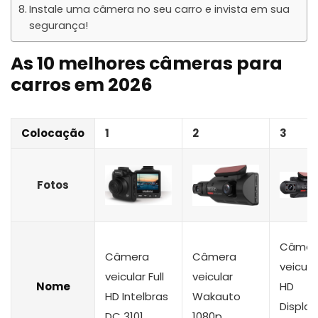
Instale uma câmera no seu carro e invista em sua
segurança!
As 10 melhores câmeras para
carros em 2026
Colocação
1
2
3
Fotos
Câmer
Câmera
Câmera
veicula
veicular Full
veicular
Nome
HD
HD Intelbras
Wakauto
Display
DC 3101
1080p