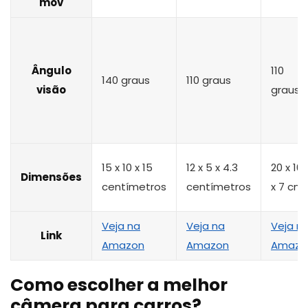
mov
Ângulo
110
140 graus
110 graus
visão
graus
15 x 10 x 15
12 x 5 x 4.3
‎20 x 10.
Dimensões
centímetros
centímetros
x 7 cm
Veja na
Veja na
Veja n
Link
Amazon
Amazon
Amazo
Como escolher a melhor
câmera para carros?