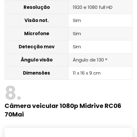
Resolução
1920 e 1080 full HD
Visão not.
Sim
Microfone
Sim
Detecção mov
Sim
Ângulo visão
Ângulo de 130 °
Dimensões
11 x 16 x 9 cm
8
Câmera veicular 1080p Midrive RC06
70Mai