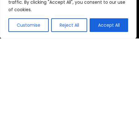
traffic. By clicking "Accept All", you consent to our use
of cookies.
Customise
Reject All
Accept All
2026 © Ache Hoje | Todos os Direitos Reservados
Como participante do Programa de Associados da Amazon
e Programa de Afiliados Mercado Livre, somos remunerados
pelas compras qualificadas efetuadas.
Links Úteis
Jardinagem
Pets