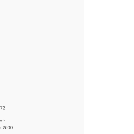
a
A72
do?
o G100