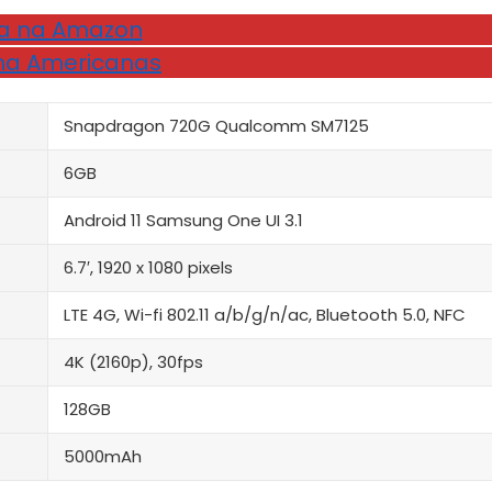
a na Amazon
na Americanas
Snapdragon 720G Qualcomm SM7125
6GB
Android 11 Samsung One UI 3.1
6.7′, 1920 x 1080 pixels
LTE 4G, Wi-fi 802.11 a/b/g/n/ac, Bluetooth 5.0, NFC
4K (2160p), 30fps
128GB
5000mAh