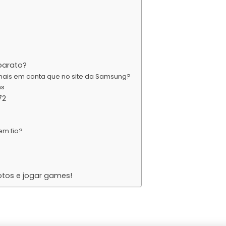
barato?
ais em conta que no site da Samsung?
ns
72
em fio?
otos e jogar games!