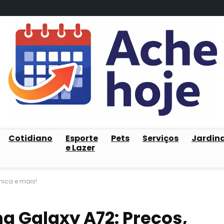
Cotidiano
Esporte
Pets
Serviços
Jardin
e Lazer
nica e mais!
 Galaxy A72: Preços,