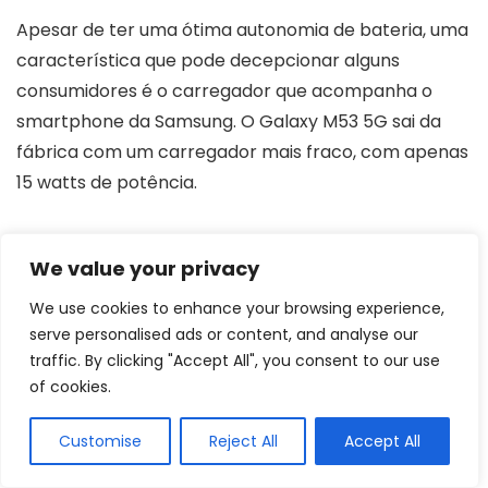
Apesar de ter uma ótima autonomia de bateria, uma
característica que pode decepcionar alguns
consumidores é o carregador que acompanha o
smartphone da Samsung. O Galaxy M53 5G sai da
fábrica com um carregador mais fraco, com apenas
15 watts de potência.
Por isso, seu tempo de recarga pode ser um pouco
We value your privacy
maior, chegando em até 2 horas para recarregar
completamente a bateria. No entanto, o modelo
We use cookies to enhance your browsing experience,
conta com suporte para carregamento de até 25
serve personalised ads or content, and analyse our
traffic. By clicking "Accept All", you consent to our use
watts. Ou seja, se o consumidor quiser garantir uma
of cookies.
recarga mais rápida, é possível investir a parte em
um modelo de carregador mais potente.
Customise
Reject All
Accept All