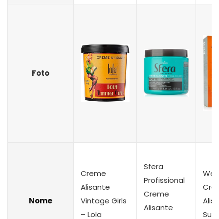
Foto
Sfera
Creme
Well
Profissional
Alisante
Cre
Creme
Nome
Vintage Girls
Alis
Alisante
– Lola
Sua