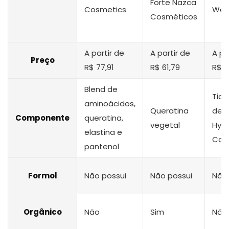
Forte Nazca
Cosmetics
Well
Cosméticos
A partir de
A partir de
A pa
Preço
R$ 77,91
R$ 61,79
R$ 5
Blend de
Tiog
aminoácidos,
Queratina
de 
Componente
queratina,
vegetal
Hyd
elastina e
Com
pantenol
Formol
Não possui
Não possui
Não 
Orgânico
Não
Sim
Não