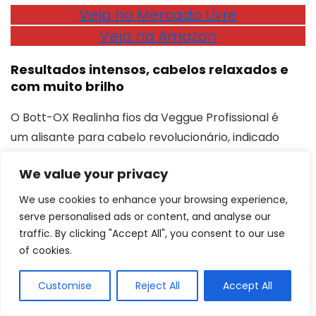
Veja no Mercado Livre
Veja na Amazon
Resultados intensos, cabelos relaxados e
com muito brilho
O Bott-OX Realinha fios da Veggue Profissional é
um alisante para cabelo revolucionário, indicado
para todos tipos de cabelos e que buscam comprar
We value your privacy
um produto com
embalagem mais prática para
ser aplicado no dia a dia
. Foi desenvolvido com um
We use cookies to enhance your browsing experience,
complexo nutritivo a base de vitaminas que age na
serve personalised ads or content, and analyse our
traffic. By clicking "Accept All", you consent to our use
fibra capilar.
of cookies.
Com isso, promovendo uma reconstrução profunda,
Customise
Reject All
Accept All
repõe a massa capilar perdida, devolvendo o brilho e