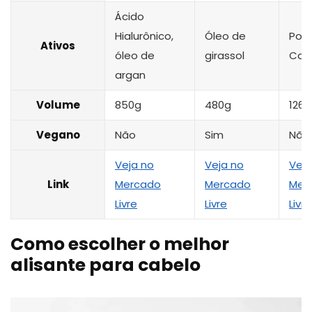
Ácido
Hialurônico,
Óleo de
Polí
Ativos
óleo de
girassol
Cati
argan
Volume
850g
480g
126,
Vegano
Não
Sim
Não
Veja no
Veja no
Veja
Link
Mercado
Mercado
Mer
Livre
Livre
Livre
Como escolher o melhor
alisante para cabelo