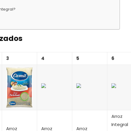
integral?
izados
3
4
5
6
Arroz
Integral
Arroz
Arroz
Arroz