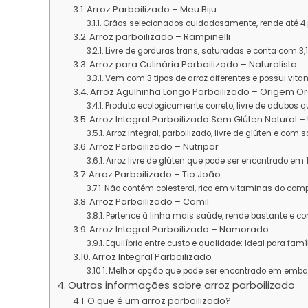
Arroz Parboilizado – Meu Biju
Grãos selecionados cuidadosamente, rende até 4 
Arroz parboilizado – Rampinelli
Livre de gorduras trans, saturadas e conta com 3,
Arroz para Culinária Parboilizado – Naturalista
Vem com 3 tipos de arroz diferentes e possui vit
Arroz Agulhinha Longo Parboilizado – Origem O
Produto ecologicamente correto, livre de adubos
Arroz Integral Parboilizado Sem Glúten Natural 
Arroz integral, parboilizado, livre de glúten e com 
Arroz Parboilizado – Nutripar
Arroz livre de glúten que pode ser encontrado em
Arroz Parboilizado – Tio João
Não contém colesterol, rico em vitaminas do comp
Arroz Parboilizado – Camil
Pertence à linha mais saúde, rende bastante e c
Arroz Integral Parboilizado – Namorado
Equilíbrio entre custo e qualidade: Ideal para fam
Arroz Integral Parboilizado
Melhor opção que pode ser encontrado em embalag
Outras informações sobre arroz parboilizado
O que é um arroz parboilizado?