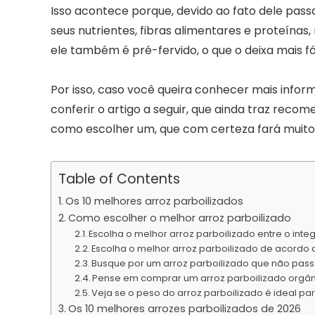
Isso acontece porque, devido ao fato dele pass
seus nutrientes, fibras alimentares e proteínas
ele também é pré-fervido, o que o deixa mais fá
Por isso, caso você queira conhecer mais infor
conferir o artigo a seguir, que ainda traz reco
como escolher um, que com certeza fará muito
Table of Contents
Os 10 melhores arroz parboilizados
Como escolher o melhor arroz parboilizado
Escolha o melhor arroz parboilizado entre o int
Escolha o melhor arroz parboilizado de acordo 
Busque por um arroz parboilizado que não pass
Pense em comprar um arroz parboilizado orgâ
Veja se o peso do arroz parboilizado é ideal pa
Os 10 melhores arrozes parboilizados de 2026