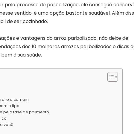
ar pelo processo de parboilização, ele consegue conserv
, nesse sentido, é uma opção bastante saudável. Além diss
cil de ser cozinhado.
mações e vantagens do arroz parboilizado, não deixe de
mendações dos 10 melhores arrozes parboilizados e dicas 
 bem à sua saúde.
egral e o comum
com o tipo
e pela fase de polimento
nico
ra você