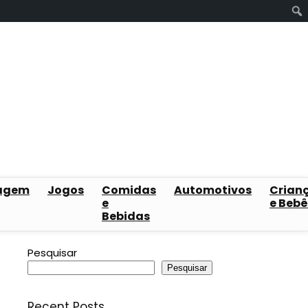
agem
Jogos
Comidas
Automotivos
Crian
e
e Bebê
Bebidas
Pesquisar
Pesquisar
Recent Posts