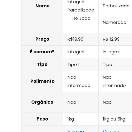
Integral
Nome
Parboilizado
Parboilizado
–
– Tio João
Namorado
Preço
R$19,90
R$ 12,99
É comum?
Integral
Integral
Tipo
Tipo 1
Tipo 1
Não
Não
Polimento
informado
informado
Orgânico
Não
Não
Peso
1kg
1kg ou 5kg
Veja na
Veja na