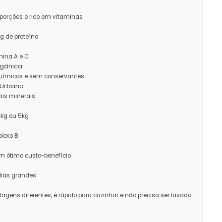
porções e rico em vitaminas
1g de proteína
amina A e C
rgânica
 químicos e sem conservantes
– Urbano
sais minerais
 1kg ou 5kg
lexo B
om ótimo custo-benefício
ílias grandes
ens diferentes, é rápido para cozinhar e não precisa ser lavado