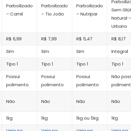
Parboili
Parboilizado
Parboilizado
Parboilizado
Sem Glú
– Camil
– Tio João
– Nutripar
Natural 
Urbano
R$ 6,99
R$ 7,99
R$ 5,47
R$ 8,17
Sim
Sim
Sim
Integral
Tipo 1
Tipo 1
Tipo 1
Tipo 1
Possui
Possui
Possui
Não poss
polimento
polimento
polimento
polimen
Não
Não
Não
Não
1kg
1kg
1kg ou 5kg
1kg
Veja na
Veja na
Veja na
Veja na