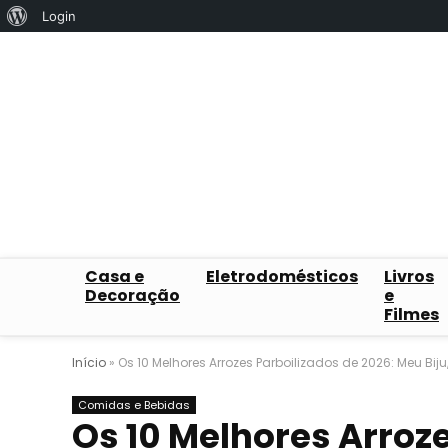
Sobre
Login
o
WordPress
Casa e
Eletrodomésticos
Livros
Decoração
e
Filmes
Início
»
Os 10 Melhores Arrozes Parboilizados de 2026: Meu Bij
Comidas e Bebidas
Os 10 Melhores Arroze