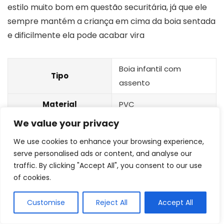
estilo muito bom em questão securitária, já que ele
sempre mantém a criança em cima da boia sentada
e dificilmente ela pode acabar vira
Boia infantil com
Tipo
assento
Material
PVC
We value your privacy
Faixa etária
1 a 3 anos
We use cookies to enhance your browsing experience,
Peso máximo
Até 25 kg
serve personalised ads or content, and analyse our
traffic. By clicking "Accept All", you consent to our use
Dimensões
5 x 16 x 23 cm
of cookies.
Câmaras
Não informado
Customise
Reject All
Accept All
INMETRO
Sim