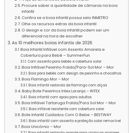
Procure saber a quantidade de câmaras na boia
infantil
Confira se a boia infantil possui selo INMETRO
Olhe os recursos extras da boia infantil
O design e cor da boia infantil podem ser um
diferencial na hora de escolher
As 10 melhores boias infantis de 2026
Boia Infantil Inflável com Assento Amarela e
Cobertura para Bebê – SummerFun
Com assento para bebês e cobertura solar
Boia Inflável Peixinho Fralda/Para-Sol Mor – Mor
Boia para bebês com design de peixinho e chocalhos
Boia Flamingo Mor – Mor
Boia infantil redonda de flamingo com alças
Baby Bote Peixinhos Intex Laranja – INTEX
Boia infantil com apoio para adultos
Boia Inflável Tartaruga Fralda/Para Sol Mor – Mor
Boia inflável resistente com cobertura solar
Bote Infantil Cuidados Com O Bebe – BESTWAY
Boia infantil com assento e proteção solar removível
Boia Unicórnio – Mor
Boia infantil redonda grande para crianças maiores