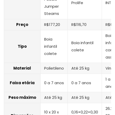
Prolife
INTE
Jumper
Stearns
Preço
R$177,20
R$116,70
R$64
Boia
Boia
Boia infantil
infan
Tipo
infantil
colete
com
colete
asse
Material
Polietileno
Até 25 kg
Vinil
1 a 2
Faixa etária
0 a 7 anos
0 a 7 anos
anos
Peso máximo
Até 25 kg
Até 25 kg
Até 
‎26.2 
10 x 20 x
0,16×0,22×0,30