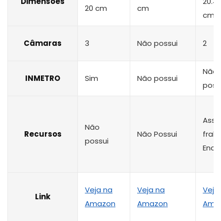
Dimensões
20.4 
20 cm
cm
cm
Câmaras
3
Não possui
2
Não
INMETRO
Sim
Não possui
poss
Asse
Não
Recursos
Não Possui
frald
possui
Enco
Veja na
Veja na
Veja
Link
Amazon
Amazon
Ama