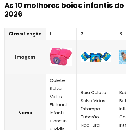
As 10 melhores boias infantis de
2026
Classificação
1
2
3
Imagem
Colete
Salva
Boia Colete
Baby
Vidas
Salva Vidas
Bote
Flutuante
Estampa
Inflá
Nome
Infantil
Tubarão –
Conf
Cancun
Não Fura –
Intex
Puddle