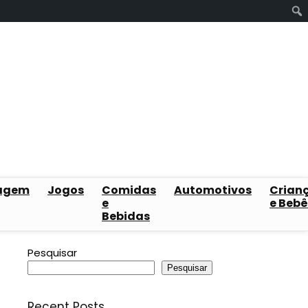
agem
Jogos
Comidas
Automotivos
Crian
e
e Bebê
Bebidas
Pesquisar
Pesquisar
Recent Posts