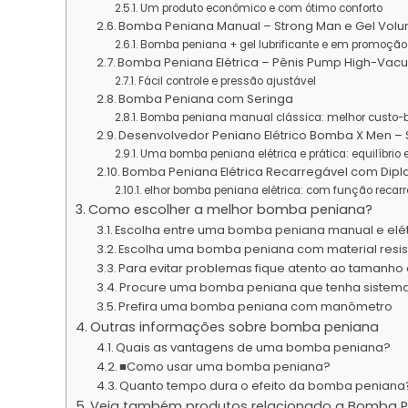
Um produto econômico e com ótimo conforto
Bomba Peniana Manual – Strong Man e Gel Vol
Bomba peniana + gel lubrificante e em promoção
Bomba Peniana Elétrica – Pênis Pump High-Vac
Fácil controle e pressão ajustável
Bomba Peniana com Seringa
Bomba peniana manual clássica: melhor custo-be
Desenvolvedor Peniano Elétrico Bomba X Men – 
Uma bomba peniana elétrica e prática: equilíbrio
Bomba Peniana Elétrica Recarregável com Dipl
elhor bomba peniana elétrica: com função recarr
Como escolher a melhor bomba peniana?
Escolha entre uma bomba peniana manual e elét
Escolha uma bomba peniana com material resis
Para evitar problemas fique atento ao tamanh
Procure uma bomba peniana que tenha sistema
Prefira uma bomba peniana com manômetro
Outras informações sobre bomba peniana
Quais as vantagens de uma bomba peniana?
■Como usar uma bomba peniana?
Quanto tempo dura o efeito da bomba peniana
Veja também produtos relacionado a Bomba P