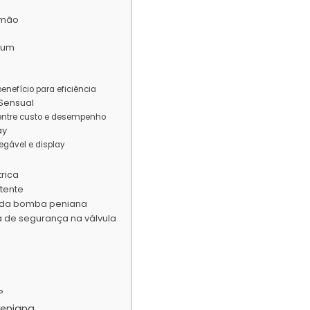
umão
uum
nefício para eficiência
Sensual
 entre custo e desempenho
ay
egável e display
rica
tente
o da bomba peniana
 de segurança na válvula
?
eniana