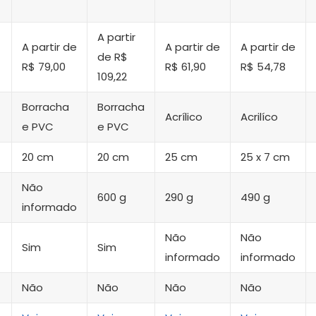
A partir
A partir de
A partir de
A partir de
de R$
R$ 79,00
R$ 61,90
R$ 54,78
109,22
Borracha
Borracha
Acrílico
Acrilíco
e PVC
e PVC
20 cm
20 cm
25 cm
25 x 7 cm
Não
600 g
290 g
490 g
informado
Não
Não
Sim
Sim
informado
informado
Não
Não
Não
Não