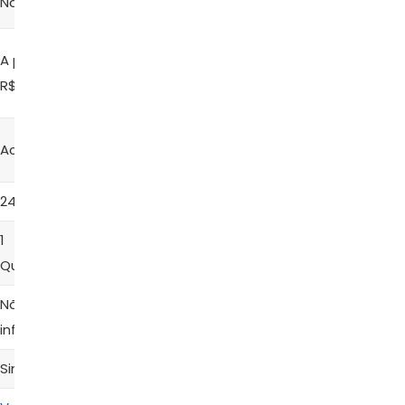
Nanma
Lovetoys
A partir de
A partir de
A partir de
A partir de
R$ 257,70
R$ 64,00
R$ 69,99
R$ 45,00
Acrílico
ABS
ABS
ABS
24 cm
20 cm
22 Cm
20 cm
‎1
280 g
‎260 g
‎261.00 g
Quilogramas
Não
Não
Não
Não
informado
informado
informado
informado
Sim
Não
Não
Não