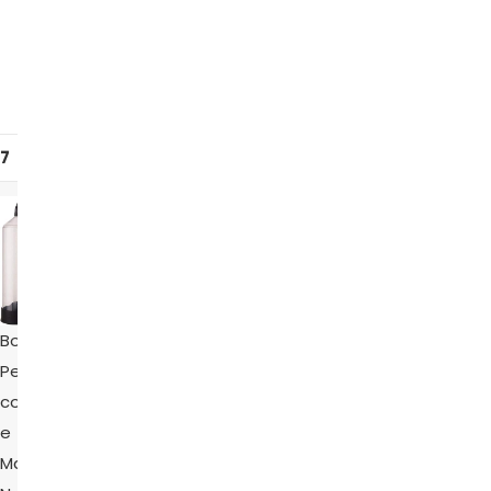
7
8
9
10
Conjunto
Bomba
de
Bomba
Peniana
Bomba
bomba
Peniana
com Gatilho
Peniana
de vácuo
Pêra –
e
Manual
– ZM
Handsome
Manômetro,
Gatilho –
Seven