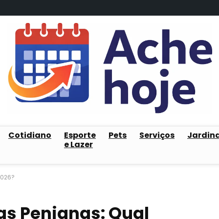
Cotidiano
Esporte
Pets
Serviços
Jardin
e Lazer
2026?
as Penianas: Qual