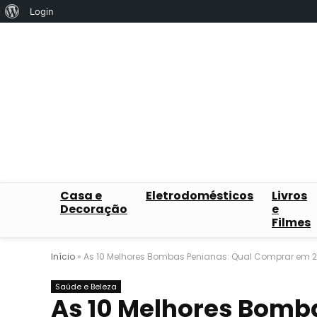
Sobre
Login
o
WordPress
Casa e
Eletrodomésticos
Livros
Decoração
e
Filmes
Início
»
As 10 Melhores Bombas Penianas: Qual Comprar em 
Saúde e Beleza
As 10 Melhores Bomb