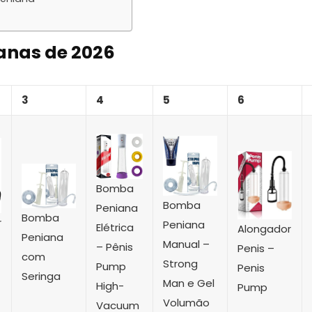
anas de 2026
3
4
5
6
Bomba
Bomba
Peniana
Bomba
r
Peniana
Elétrica
Alongador
Peniana
Manual –
– Pênis
Penis –
com
Strong
Pump
Penis
Seringa
Man e Gel
High-
Pump
Volumão
Vacuum