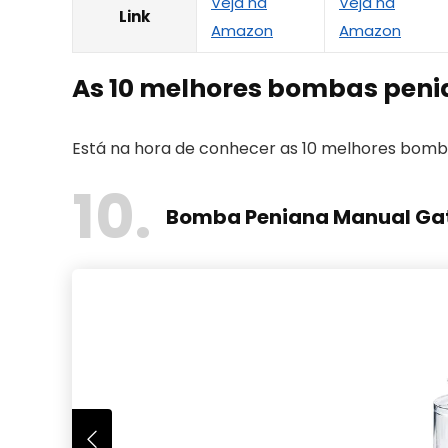
Veja na
Veja na
Link
Amazon
Amazon
As 10 melhores bombas peni
Está na hora de conhecer as 10 melhores bombas
10
Bomba Peniana Manual Gat