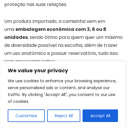
proteção nas suas relações.
Um produto importado, a camisinha vem em
uma
embalagem econômica com 3, 6 ou 8
unidades
, sendo ótimo para quem quer um máximo
de diversidade possível na escolha, além de trazer
um uso anatômico e possuir reservatório, tudo isso
sem apresentar sabor.
We value your privacy
Além disso, a embalagem
discreta e prática
We use cookies to enhance your browsing experience,
facilita o transporte e armazenamento
,
serve personalised ads or content, and analyse our
permitindo que esteja sempre à mão quando
traffic. By clicking "Accept All", you consent to our use
of cookies.
necessário. É um detalhe que reforça a proposta de
conveniência e preparo, sem constrangimentos.
Customise
Reject All
Accept All