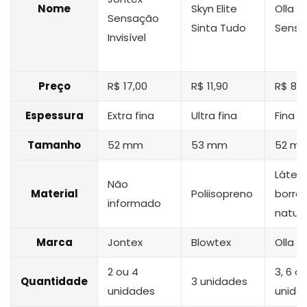
Nome
Skyn Elite
Olla
Sensação
Sinta Tudo
Sensit
Invisível
Preço
R$ 17,00
R$ 11,90
R$ 8,2
Espessura
Extra fina
Ultra fina
Fina
Tamanho
52 mm
53 mm
52 m
Látex
Não
Material
Poliisopreno
borra
informado
natura
Marca
Jontex
Blowtex
Olla
2 ou 4
3, 6 o
Quantidade
3 unidades
unidades
unida