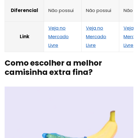
Diferencial
Não possui
Não possui
Não p
Veja no
Veja no
Veja 
Link
Mercado
Mercado
Merc
Livre
Livre
Livre
Como escolher a melhor
camisinha extra fina?