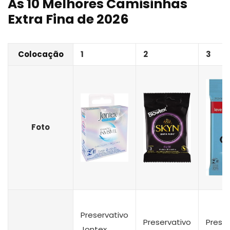
As 10 Melhores Camisinhas
Extra Fina de 2026
Colocação
1
2
3
Foto
Preservativo
Preservativo
Preser
Jontex