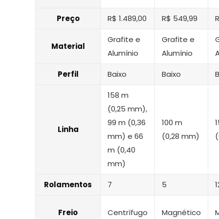
Preço
R$ 1.489,00
R$ 549,99
R
Grafite e
Grafite e
G
Material
Alumínio
Alumínio
A
Perfil
Baixo
Baixo
B
158 m
(0,25 mm),
99 m (0,36
100 m
Linha
mm) e 66
(0,28 mm)
m (0,40
mm)
Rolamentos
7
5
1
Freio
Centrífugo
Magnético