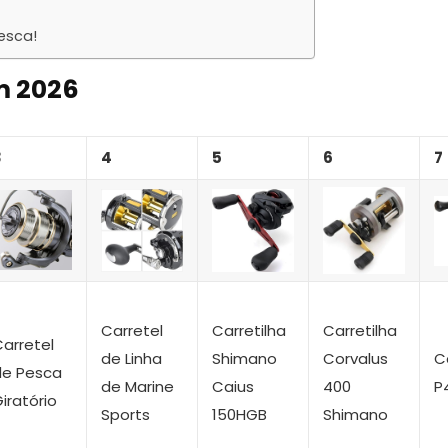
esca!
m 2026
3
4
5
6
7
Carretel
Carretilha
Carretilha
arretel
de Linha
Shimano
Corvalus
C
de Pesca
de Marine
Caius
400
P
iratório
Sports
150HGB
Shimano