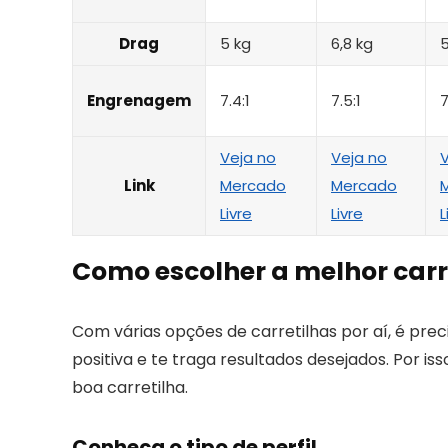
Drag
5 kg
6,8 kg
5
Engrenagem
7.4:1
7.5:1
7
Veja no
Veja no
V
Link
Mercado
Mercado
Livre
Livre
L
Como escolher a melhor carr
Com várias opções de carretilhas por aí, é pre
positiva e te traga resultados desejados. Por i
boa carretilha.
Conheça o tipo de perfil