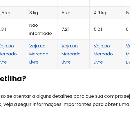
,5 kg
8 kg
5 kg
4,9 kg
5
Não
.3:1
7.2:1
5.2:1
6,
informado
eja no
Veja no
Veja no
Veja no
V
Mercado
Mercado
Mercado
Mercado
M
ivre
Livre
Livre
Livre
Li
etilha?
ciso se atentar a alguns detalhes para que sua compra se
sso, veja a seguir informações importantes para obter uma