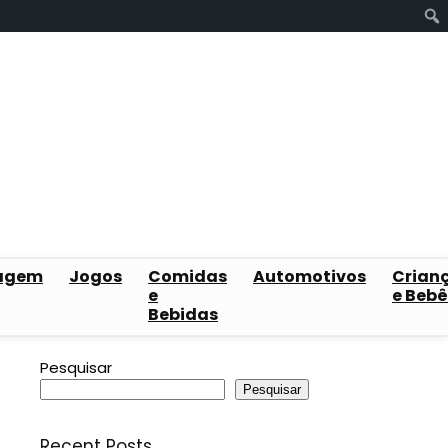
agem
Jogos
Comidas
Automotivos
Crian
e
e Bebê
Bebidas
Pesquisar
Pesquisar
Recent Posts