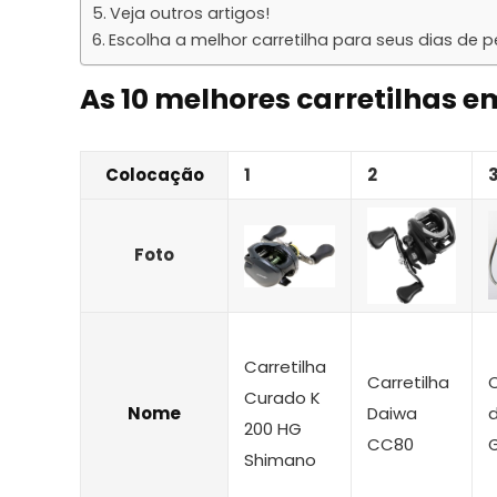
Veja outros artigos!
Escolha a melhor carretilha para seus dias de p
As 10 melhores carretilhas e
Colocação
1
2
Foto
Carretilha
Carretilha
C
Curado K
Nome
Daiwa
200 HG
CC80
G
Shimano