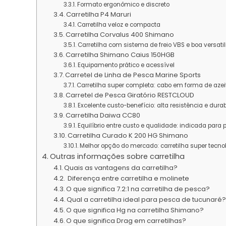
Formato ergonômico e discreto
Carretilha P4 Maruri
Carretilha veloz e compacta
Carretilha Corvalus 400 Shimano
Carretilha com sistema de freio VBS e boa versati
Carretilha Shimano Caius 150HGB
Equipamento prático e acessível
Carretel de Linha de Pesca Marine Sports
Carretilha super completa: cabo em forma de azei
Carretel de Pesca Giratório RESTCLOUD
Excelente custo-benefício: alta resistência e dura
Carretilha Daiwa CC80
Equilíbrio entre custo e qualidade: indicada par
Carretilha Curado K 200 HG Shimano
Melhor opção do mercado: carretilha super tecno
Outras informações sobre carretilha
Quais as vantagens da carretilha?
Diferença entre carretilha e molinete
O que significa 7.2:1 na carretilha de pesca?
Qual a carretilha ideal para pesca de tucunaré
O que significa Hg na carretilha Shimano?
O que significa Drag em carretilhas?