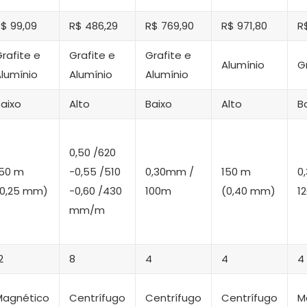
$ 99,09
R$ 486,29
R$ 769,90
R$ 971,80
R
rafite e
Grafite e
Grafite e
Alumínio
G
lumínio
Alumínio
Alumínio
aixo
Alto
Baixo
Alto
B
0,50 /620
150 m
-0,55 /510
0,30mm /
150 m
0
(0,25 mm)
-0,60 /430
100m
(0,40 mm)
1
mm/m
2
8
4
4
4
Magnético
Centrífugo
Centrífugo
Centrífugo
M