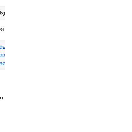
informado
 kg
6,5kg
4 kg
5 kg
3:1
7.1:11
6,3:1
8.0:1
eja no
Veja no
Veja no
Veja no
ercado
Mercado
Mercado
Mercado
vre
Livre
Livre
Livre
ja