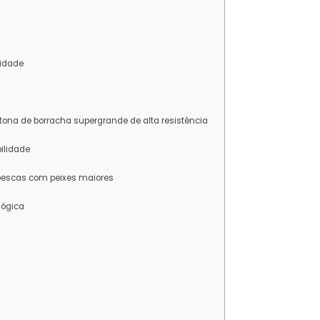
lidade
tona de borracha supergrande de alta resistência
bilidade
a pescas com peixes maiores
lógica
?