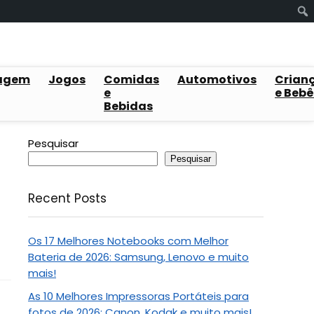
agem
Jogos
Comidas
Automotivos
Crian
e
e Bebê
Bebidas
Pesquisar
Pesquisar
Recent Posts
Os 17 Melhores Notebooks com Melhor
Bateria de 2026: Samsung, Lenovo e muito
mais!
As 10 Melhores Impressoras Portáteis para
fotos de 2026: Canon, Kodak e muito mais!