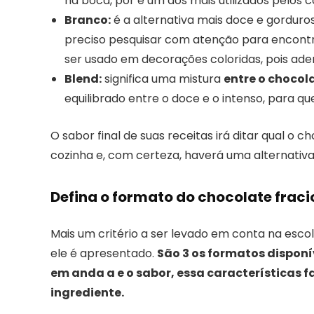
na boca, por é um dos mais utilizados pelos co
Branco:
é a alternativa mais doce e gordur
preciso pesquisar com atenção para encont
ser usado em decorações coloridas, pois ad
Blend:
significa uma mistura
entre o chocol
equilibrado entre o doce e o intenso, para q
O sabor final de suas receitas irá ditar qual o c
cozinha e, com certeza, haverá uma alternativa
Defina o formato do chocolate frac
Mais um critério a ser levado em conta na esco
ele é apresentado.
São 3 os formatos disponí
em anda a e o sabor, essa características f
ingrediente.