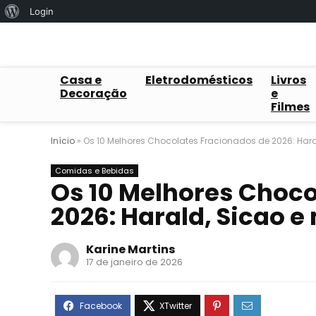
Sobre
Login
o
WordPress
Casa e
Eletrodomésticos
Livros
Decoração
e
Filmes
Início
»
Os 10 Melhores Chocolates Fracionados de 2026: Hara
Comidas e Bebidas
Os 10 Melhores Choco
2026: Harald, Sicao e
Karine Martins
17 de janeiro de 2026