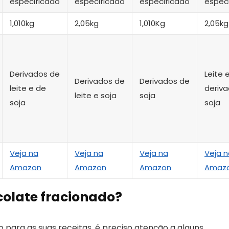
especificado
especificado
especificado
espec
1,010kg
2,05kg
1,010Kg
2,05kg
Derivados de
Leite 
Derivados de
Derivados de
leite e de
deriv
leite e soja
soja
soja
soja
Veja na
Veja na
Veja na
Veja n
Amazon
Amazon
Amazon
Amaz
colate fracionado?
 para as suas receitas, é preciso atenção a alguns