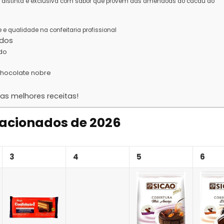
ica distinta e exclusiva com sabor que provem das amêndoas do cacau do
e qualidade na confeitaria profissional
ados
ado
chocolate nobre
as melhores receitas!
racionados de 2026
3
4
5
6