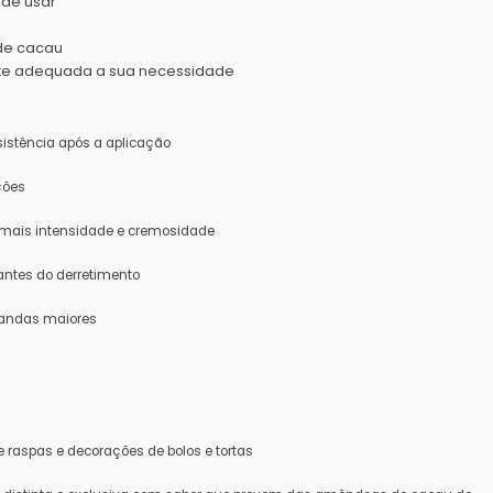
nde usar
de cacau
ate adequada a sua necessidade
sistência após a aplicação
ções
a mais intensidade e cremosidade
 antes do derretimento
andas maiores
e raspas e decorações de bolos e tortas