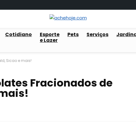
Cotidiano
Esporte
Pets
Serviços
Jardin
e Lazer
ld, Sicao e mais!
lates Fracionados de
 mais!