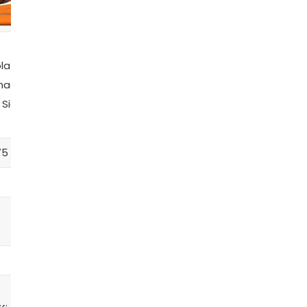
Chocolate
late
Chocolate
Chocolate
Fracionado
onado
Fracionado
Fracionado –
Premium –
 Sicao
Top – Harald
Harald
Mavalério
75
R$35,18
R$62,69
R$29,49
Harald
Hershey’s
Mavalério
Meio
Ao leite
Branco
amargo
Gotas
Moeda
Gotas
Não
Não
Não