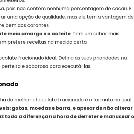
nfeiteiros.
osa, pois não contém nenhuma porcentagem de cacau. É
rar uma opção de qualidade, mas ele tem a vantagem de
ere bem aos corantes.
ate meio amargo e o ao leite
. Tem um sabor mais
uem prefere receitas na medida certa.
hocolate fracionado ideal. Defina as suas prioridades na
 perfeita e saborosa para executá-las.
ionado
lha do melhor chocolate fracionado é o formato no qual
veis: gotas, moedas e barra, e apesar de não alterar
az toda a diferença na hora de derreter e manusear 