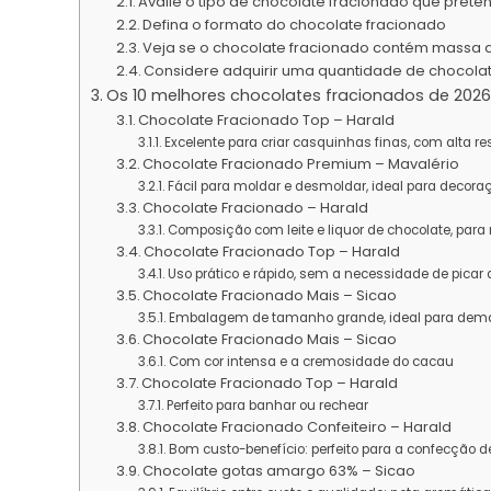
Avalie o tipo de chocolate fracionado que prete
Defina o formato do chocolate fracionado
Veja se o chocolate fracionado contém massa 
Considere adquirir uma quantidade de chocol
Os 10 melhores chocolates fracionados de 2026
Chocolate Fracionado Top – Harald
Excelente para criar casquinhas finas, com alta re
Chocolate Fracionado Premium – Mavalério
Fácil para moldar e desmoldar, ideal para decora
Chocolate Fracionado – Harald
Composição com leite e liquor de chocolate, par
Chocolate Fracionado Top – Harald
Uso prático e rápido, sem a necessidade de picar
Chocolate Fracionado Mais – Sicao
Embalagem de tamanho grande, ideal para dem
Chocolate Fracionado Mais – Sicao
Com cor intensa e a cremosidade do cacau
Chocolate Fracionado Top – Harald
Perfeito para banhar ou rechear
Chocolate Fracionado Confeiteiro – Harald
Bom custo-benefício: perfeito para a confecção d
Chocolate gotas amargo 63% – Sicao