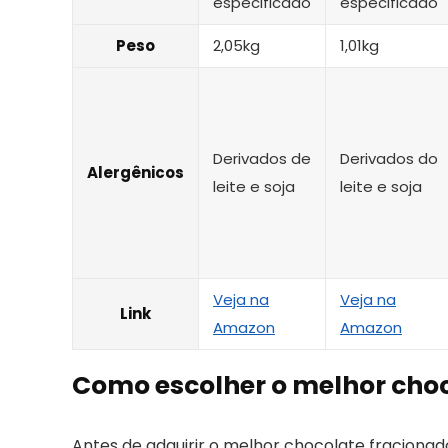
especificado
especificado
Peso
2,05kg
1,01kg
Derivados de
Derivados do
Alergênicos
leite e soja
leite e soja
Veja na
Veja na
Link
Amazon
Amazon
Como escolher o melhor cho
Antes de adquirir o melhor chocolate fracionado