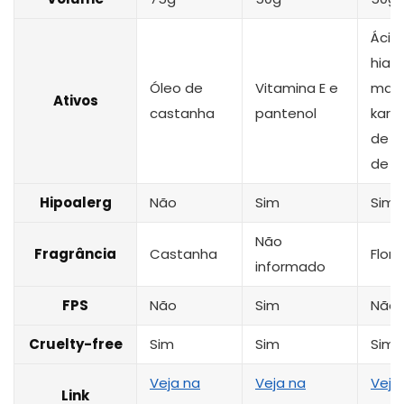
Ácid
hialu
Óleo de
Vitamina E e
mant
Ativos
castanha
pantenol
karit
de 
de u
Hipoalerg
Não
Sim
Sim
Não
Fragrância
Castanha
Flora
informado
FPS
Não
Sim
Não
Cruelty-free
Sim
Sim
Sim
Veja na
Veja na
Veja
Link