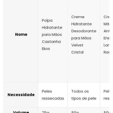
Creme
Crem
Polpa
Hidratante
Mão
Hidratante
Desodorante
Anti
Nome
para Mãos
para Mãos
Ener
Castanha
Velvet
Lanç
Ekos
Cristal
Raav
Peles
Todos os
Pele
Necessidade
ressecadas
tipos de pele
ress
Volume
75g
50g
50g