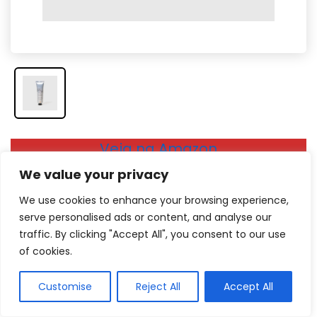
Veja na Amazon
Veja na Americanas
We value your privacy
We use cookies to enhance your browsing experience,
Hidratação de longa duração para as
serve personalised ads or content, and analyse our
mãos e antioxidante
traffic. By clicking "Accept All", you consent to our use
Este creme para mãos envelhecidas da Océane é
of cookies.
ideal para quem procura por um creme com uma
Customise
Reject All
Accept All
fragrância leve e feminina, visto que contém notas
frescas de limão e transmite a sensação de flores