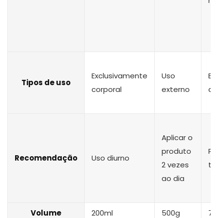
me
Exclusivamente
Uso
Ex
Tipos de uso
corporal
externo
co
Aplicar o
produto
Pa
Recomendação
Uso diurno
2 vezes
te
ao dia
Volume
200ml
500g
75