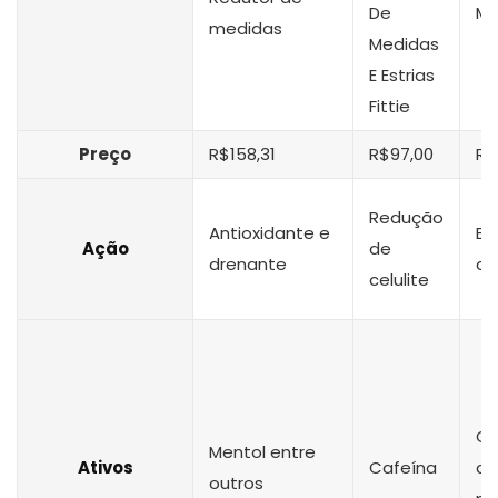
De
Me
medidas
Medidas
E Estrias
Fittie
Preço
R$158,31
R$97,00
R$
Redução
Antioxidante e
Es
Ação
de
drenante
ci
celulite
Câ
Mentol entre
Ativos
Cafeína
ca
outros