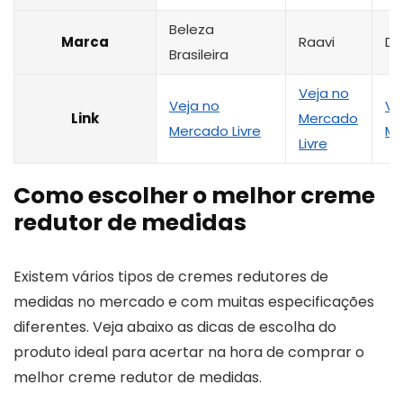
Beleza
Marca
Raavi
D´
Brasileira
Veja no
Veja no
Ve
Link
Mercado
Mercado Livre
Me
Livre
Como escolher o melhor creme
redutor de medidas
Existem vários tipos de cremes redutores de
medidas no mercado e com muitas especificações
diferentes. Veja abaixo as dicas de escolha do
produto ideal para acertar na hora de comprar o
melhor creme redutor de medidas.