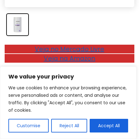
Veja no Mercado Livre
Veja na Amazon
Ação desodorante
e fácil uso
We value your privacy
Este Creme Drenagem Línfática Raavi tem
ação
We use cookies to enhance your browsing experience,
desodorante
com extrato de hibiscus, flor de lótus
serve personalised ads or content, and analyse our
traffic. By clicking "Accept All", you consent to our use
e óleo de girassol,
de excelente deslizamento
of cookies.
sobre a pele
, utilizando técnicas de massagem
podem ativar o sistema linfático e a circulação,
Customise
Reject All
Accept All
melhorando o fluxo sanguíneo e
muscular,
auxiliando na redução de edemas
.