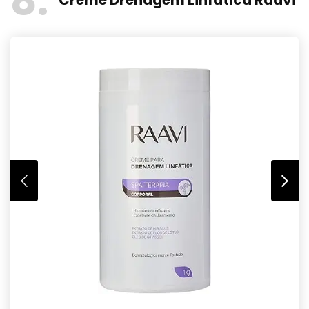
8
Creme Drenagem Linfática Raavi