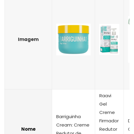
Imagem
Raavi
Gel
Creme
Barriguinha
Firmador
D’
Cream: Creme
Nome
Redutor
Ge
Redutor de