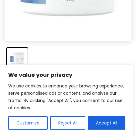
We value your privacy
Veja na Amazon
We use cookies to enhance your browsing experience,
serve personalised ads or content, and analyse our
Combinação de ativos para extrair todos
traffic. By clicking "Accept All", you consent to our use
os cravos da pele
of cookies.
O creme de limpeza da Akma é
perfeito para
Customise
Reject All
Accept All
quem procura por um emoliente para cravos
completo em sua rotina de cuidados com a pele
.