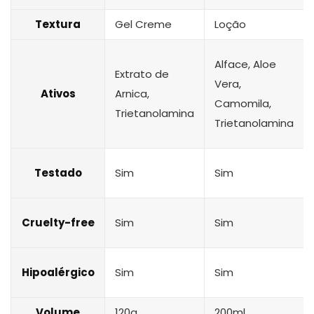
Textura
Gel Creme
Loção
Alface, Aloe
Extrato de
Vera,
Ativos
Arnica,
Camomila,
Trietanolamina
Trietanolamina
Testado
Sim
Sim
Cruelty-free
Sim
Sim
Hipoalérgico
Sim
Sim
Volume
120g
200ml