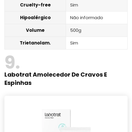
Cruelty-free
Sim
Hipoalérgico
Não informado
Volume
500g
Trietanolam.
Sim
9
Labotrat Amolecedor De Cravos E
Espinhas