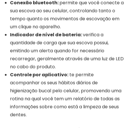
Conexão bluetooth:
permite que você conecte a
sua escova ao seu celular, controlando tanto o
tempo quanto os movimentos de escovação em
um clique no aparelho.
Indicador de nível de bateria:
verifica a
quantidade de carga que sua escova possui,
emitindo um alerta quando for necessário
recarregar, geralmente através de uma luz de LED
no cabo do produto.
Controle por aplicativo:
te permite
acompanhar os seus hábitos diários de
higienização bucal pelo celular, promovendo uma
rotina na qual você tem um relatório de todas as
informações sobre como está a limpeza de seus
dentes.