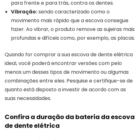
para frente e para trás, contra os dentes.
Vibração:
sendo caracterizado como o
movimento mais rápido que a escova consegue
fazer. Ao vibrar, o produto remove as sujeiras mais
profundas e difíceis como, por exemplo, as placas.
Quando for comprar a sua escova de dente elétrica
ideal, você poderá encontrar versões com pelo
menos um desses tipos de movimento ou algumas
combinações entre eles. Pesquise e certifique-se de
quanto está disposto a investir de acordo com as
suas necessidades.
Confira a duração da bateria da escova
de dente elétrica