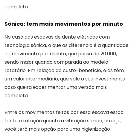
completa.
Sônica: tem mais movimentos por minuto
No caso das escovas de dente elétricas com
tecnologia sônica, o que as diferencia é a quantidade
de movimento por minuto, que passa de 20.000,
sendo maior quando comparada ao modelo
rotatório. Em relação ao custo-benefício, elas têm
um valor intermediário, que vale o seu investimento
caso queira experimentar uma versão mais
completa.
Entre os movimentos feitos por essa escova estão
tanto a rotação quanto a vibração sônica, ou seja,
você terá mais opção para uma higienização