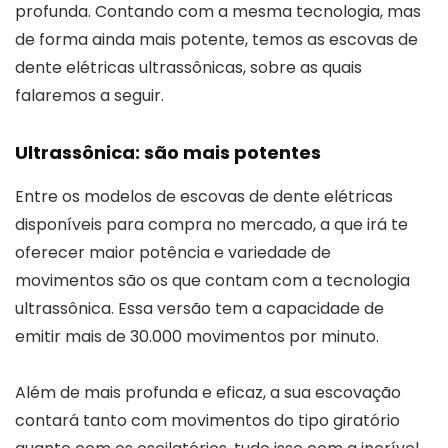
profunda. Contando com a mesma tecnologia, mas
de forma ainda mais potente, temos as escovas de
dente elétricas ultrassônicas, sobre as quais
falaremos a seguir.
Ultrassônica: são mais potentes
Entre os modelos de escovas de dente elétricas
disponíveis para compra no mercado, a que irá te
oferecer maior potência e variedade de
movimentos são os que contam com a tecnologia
ultrassônica. Essa versão tem a capacidade de
emitir mais de 30.000 movimentos por minuto.
Além de mais profunda e eficaz, a sua escovação
contará tanto com movimentos do tipo giratório