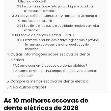
Ultrafino – Oral-B
A combinação perfeita para a higiene bucal com
ótimo custo-benefício
Escova elétrica Genius X + 2 refis Sensi Ultrafino e
CrossAction – Oral-B
Equilíbrio entre custo e qualidade, modelo com alta
eficiência
Escova de dentes elétrica – Oral-B
Promove a saúde dos dentes e gengivas e previne
formação de placas e melhor qualidade do
mercado
Outras informações sobre escova de dente
elétrica
Como usar uma escova de dente elétrica?
Como fazer a manutenção da escova de dente
elétrica?
Compre a melhor escova de dente elétrica
Veja outros artigos!
As 10 melhores escovas de
dente elétricas de 2026