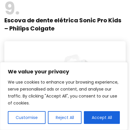
9
Escova de dente elétrica Sonic Pro Kids
– Philips Colgate
We value your privacy
We use cookies to enhance your browsing experience,
serve personalised ads or content, and analyse our
traffic. By clicking "Accept All", you consent to our use
of cookies.
Customise
Reject All
Accept All