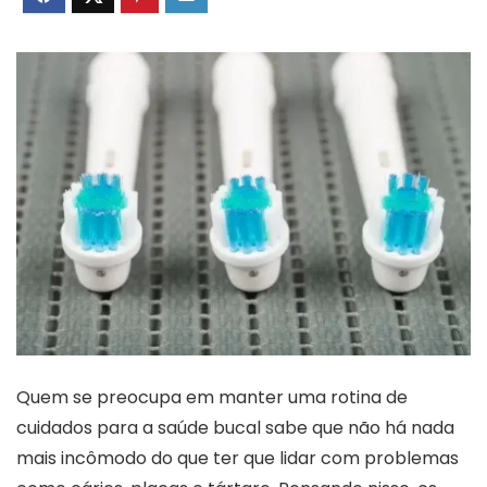
Quem se preocupa em manter uma rotina de
cuidados para a saúde bucal sabe que não há nada
mais incômodo do que ter que lidar com problemas