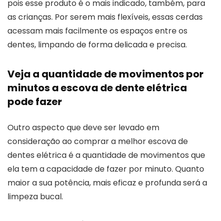
pois esse produto é o mais indicado, também, para
as crianças. Por serem mais flexíveis, essas cerdas
acessam mais facilmente os espaços entre os
dentes, limpando de forma delicada e precisa.
Veja a quantidade de movimentos por
minutos a escova de dente elétrica
pode fazer
Outro aspecto que deve ser levado em
consideração ao comprar a melhor escova de
dentes elétrica é a quantidade de movimentos que
ela tem a capacidade de fazer por minuto. Quanto
maior a sua potência, mais eficaz e profunda será a
limpeza bucal.