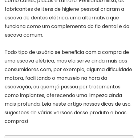
como cáries, placas e tártaro. Pensando nisso, os
fabricantes de itens de higiene pessoal criaram a
escova de dentes elétrica, uma alternativa que
funciona como um complemento do fio dental e da
escova comum.
Todo tipo de usuário se beneficia com a compra de
uma escova elétrica, mas ela serve ainda mais aos
consumidores com, por exemplo, alguma dificuldade
motora, facilitando o manuseio na hora da
escovação, ou quem já passou por tratamentos
como implantes, oferecendo uma limpeza ainda
mais profunda. Leia neste artigo nossas dicas de uso,
sugestões de várias versões desse produto e boas
compras!