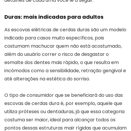
detalhes de cada uma você lê a seguir.
Duras: mais indicadas para adultos
As escovas elétricas de cerdas duras são um modelo
indicado para casos muito específicos, pois
costumam machucar quem não está acostumado,
além do usuário correr o risco de desgastar o
esmalte dos dentes mais rápido, o que resulta em
incômodos como a sensibilidade, retração gengival e
até alterações na estética do sorriso.
O tipo de consumidor que se beneficiará do uso das
escovas de cerdas dura é, por exemplo, aquele que
utiliza próteses ou dentaduras, já que essa categoria
costuma ser maior, ideal para alcançar todos os
pontos dessas estruturas mair rígidas que acumulam