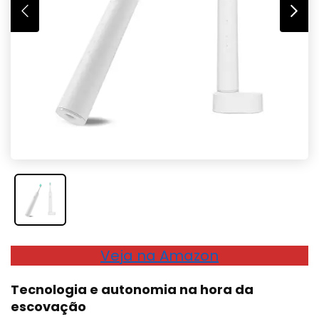
Veja na Amazon
Tecnologia e autonomia na hora da
escovação