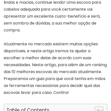
lindas e macias, continue lendo! Uma escova para
cabelos adequada para você certamente vai
apresentar um excelente custo-benefício e será,
sem sombra de dúvidas, a sua melhor opção de
compra.
Atualmente no mercado existem muitas opções
disponíveis, e neste artigo iremos te ajudar a
escolher a melhor delas de acordo com suas
necessidades. Neste artigo, para além de um ranking
das 10 melhores escovas do mercado atualmente.
Preparamos um guia para que você tenha em mãos
as ferramentas necessárias para decidir qual das
escovas levar para casa. Confira!
Table of Contents