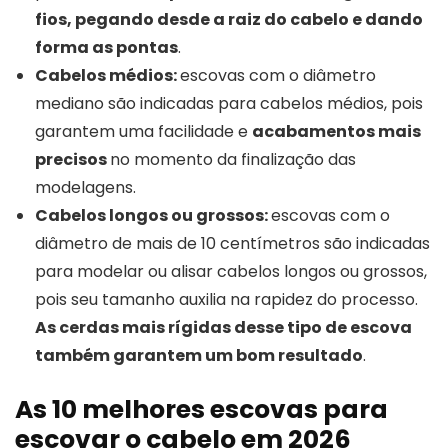
fios, pegando desde a raiz do cabelo e dando
forma as pontas
.
Cabelos médios:
escovas com o diâmetro
mediano são indicadas para cabelos médios, pois
garantem uma facilidade e
acabamentos mais
precisos
no momento da finalização das
modelagens.
Cabelos longos ou grossos:
escovas com o
diâmetro de mais de 10 centímetros são indicadas
para modelar ou alisar cabelos longos ou grossos,
pois seu tamanho auxilia na rapidez do processo.
As cerdas mais rígidas desse tipo de escova
também garantem um bom resultado
.
As 10 melhores escovas para
escovar o cabelo em 2026