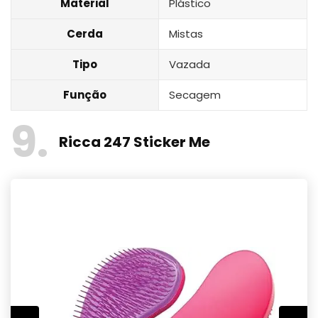
Material
Plástico
Cerda
Mistas
Tipo
Vazada
Função
Secagem
9
Ricca 247 Sticker Me