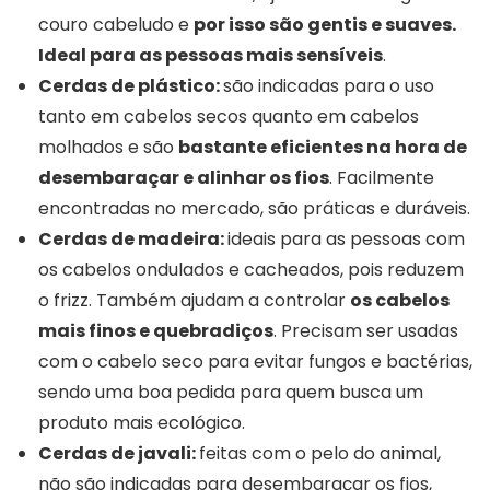
couro cabeludo e
por isso são gentis e suaves.
Ideal para as pessoas mais sensíveis
.
Cerdas de plástico:
são indicadas para o uso
tanto em cabelos secos quanto em cabelos
molhados e são
bastante eficientes na hora de
desembaraçar e alinhar os fios
. Facilmente
encontradas no mercado, são práticas e duráveis.
Cerdas de madeira:
ideais para as pessoas com
os cabelos ondulados e cacheados, pois reduzem
o frizz. Também ajudam a controlar
os cabelos
mais finos e quebradiços
. Precisam ser usadas
com o cabelo seco para evitar fungos e bactérias,
sendo uma boa pedida para quem busca um
produto mais ecológico.
Cerdas de javali:
feitas com o pelo do animal,
não são indicadas para desembaraçar os fios,