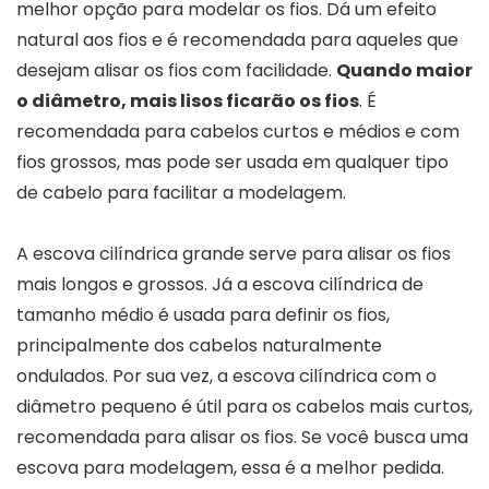
melhor opção para modelar os fios. Dá um efeito
natural aos fios e é recomendada para aqueles que
desejam alisar os fios com facilidade.
Quando maior
o diâmetro, mais lisos ficarão os fios
. É
recomendada para cabelos curtos e médios e com
fios grossos, mas pode ser usada em qualquer tipo
de cabelo para facilitar a modelagem.
A escova cilíndrica grande serve para alisar os fios
mais longos e grossos. Já a escova cilíndrica de
tamanho médio é usada para definir os fios,
principalmente dos cabelos naturalmente
ondulados. Por sua vez, a escova cilíndrica com o
diâmetro pequeno é útil para os cabelos mais curtos,
recomendada para alisar os fios. Se você busca uma
escova para modelagem, essa é a melhor pedida.