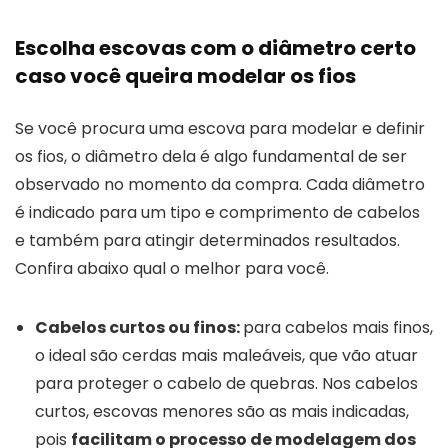
Escolha escovas com o diâmetro certo
caso você queira modelar os fios
Se você procura uma escova para modelar e definir
os fios, o diâmetro dela é algo fundamental de ser
observado no momento da compra. Cada diâmetro
é indicado para um tipo e comprimento de cabelos
e também para atingir determinados resultados.
Confira abaixo qual o melhor para você.
Cabelos curtos ou finos:
para cabelos mais finos,
o ideal são cerdas mais maleáveis, que vão atuar
para proteger o cabelo de quebras. Nos cabelos
curtos, escovas menores são as mais indicadas,
pois
facilitam o processo de modelagem dos