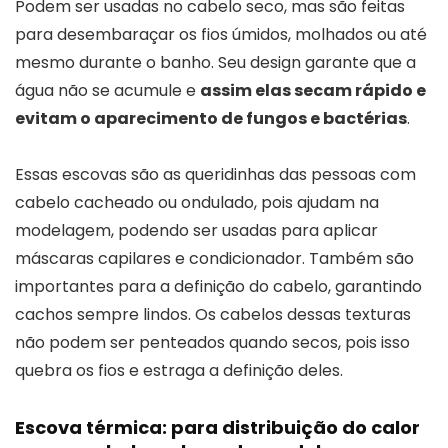
Podem ser usadas no cabelo seco, mas são feitas
para desembaraçar os fios úmidos, molhados ou até
mesmo durante o banho. Seu design garante que a
água não se acumule e
assim elas secam rápido e
evitam o aparecimento de fungos e bactérias
.
Essas escovas são as queridinhas das pessoas com
cabelo cacheado ou ondulado, pois ajudam na
modelagem, podendo ser usadas para aplicar
máscaras capilares e condicionador. Também são
importantes para a definição do cabelo, garantindo
cachos sempre lindos. Os cabelos dessas texturas
não podem ser penteados quando secos, pois isso
quebra os fios e estraga a definição deles.
Escova térmica: para distribuição do calor