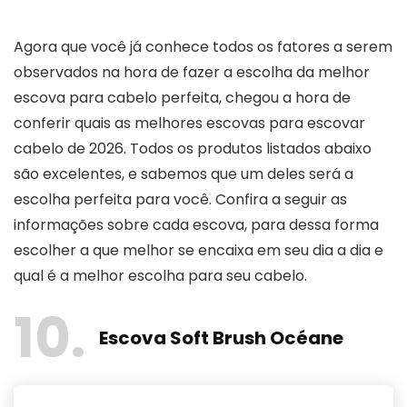
Agora que você já conhece todos os fatores a serem
observados na hora de fazer a escolha da melhor
escova para cabelo perfeita, chegou a hora de
conferir quais as melhores escovas para escovar
cabelo de 2026. Todos os produtos listados abaixo
são excelentes, e sabemos que um deles será a
escolha perfeita para você. Confira a seguir as
informações sobre cada escova, para dessa forma
escolher a que melhor se encaixa em seu dia a dia e
qual é a melhor escolha para seu cabelo.
10
Escova Soft Brush Océane