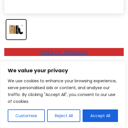
Veja na Amazon
Composição natural para o cuidado com
We value your privacy
os dentes
We use cookies to enhance your browsing experience,
Um fio dental ecológico, essa é proposta da Me
serve personalised ads or content, and analyse our
Mother Earth com carvão ativado, vegano e cruelty-
traffic. By clicking "Accept All", you consent to our use
free. É um
fio dental perfeito para quem deseja
of cookies.
experimentar um produto diferente, na
Customise
Reject All
Accept All
prevenção de acumulo de placa bacteriana e
investir na saúde bucal
. Dessa maneira, é um