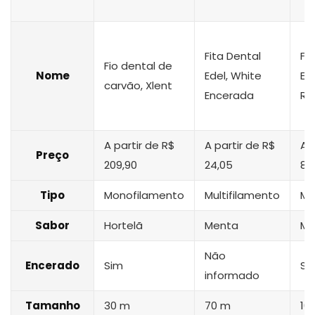
Fita Dental
Fi
Fio dental de
Nome
Edel, White
Ess
carvão, Xlent
Encerada
Re
A partir de R$
A partir de R$
A 
Preço
209,90
24,05
8,
Tipo
Monofilamento
Multifilamento
Mo
Sabor
Hortelã
Menta
Me
Não
Encerado
Sim
Si
informado
Tamanho
30 m
70 m
10