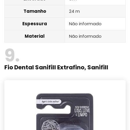
Tamanho
24 m
Espessura
Não informado
Material
Não informado
9
Fio Dental Sanifill Extrafino, Sanifill