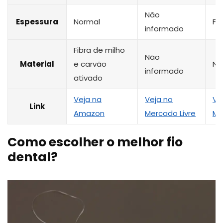
Não
Espessura
Normal
Fi
informado
Fibra de milho
Não
Material
e carvão
Nã
informado
ativado
Veja na
Veja no
Ve
Link
Amazon
Mercado Livre
Me
Como escolher o melhor fio
dental?