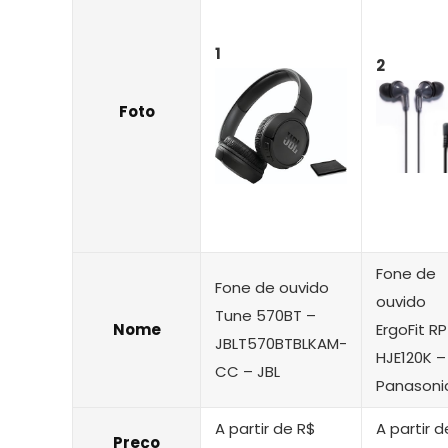
1
2
Foto
Fone de
Fone de ouvido
ouvido
Tune 570BT –
Nome
ErgoFit RP
JBLT570BTBLKAM-
HJE120K –
CC – JBL
Panasoni
A partir de R$
A partir d
Preço