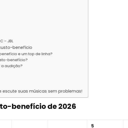
C – JBL
custo-benefício
enefício e um top de linha?
to-benefício?
r a audição?
e escute suas músicas sem problemas!
to-benefício de 2026
5