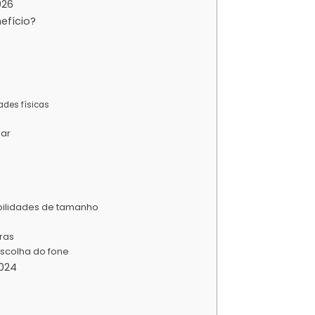
026
efício?
ades físicas
lar
ibilidades de tamanho
ras
escolha do fone
2024