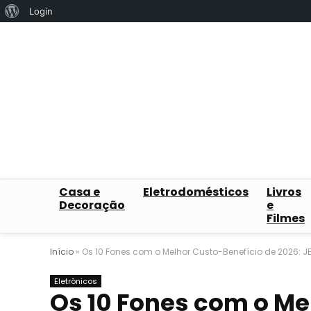
Sobre
Login
o
WordPress
Casa e
Eletrodomésticos
Livros
Decoração
e
Filmes
Início
»
Os 10 Fones com o Melhor Custo-Benefício de 2026: 
Eletrônicos
Os 10 Fones com o Me