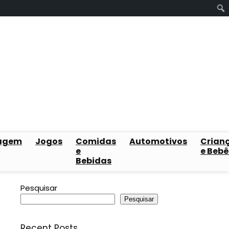
agem
Jogos
Comidas
Automotivos
Crian
e
e Bebê
Bebidas
Pesquisar
Pesquisar
Recent Posts