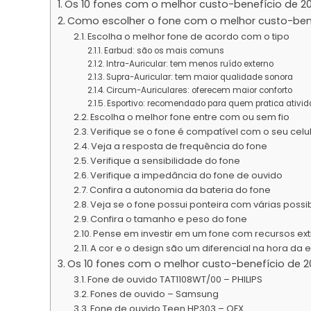
Os 10 fones com o melhor custo-benefício de 2
Como escolher o fone com o melhor custo-ben
Escolha o melhor fone de acordo com o tipo
Earbud: são os mais comuns
Intra-Auricular: tem menos ruído externo
Supra-Auricular: tem maior qualidade sonora
Circum-Auriculares: oferecem maior conforto
Esportivo: recomendado para quem pratica ativid
Escolha o melhor fone entre com ou sem fio
Verifique se o fone é compatível com o seu celu
Veja a resposta de frequência do fone
Verifique a sensibilidade do fone
Verifique a impedância do fone de ouvido
Confira a autonomia da bateria do fone
Veja se o fone possui ponteira com várias poss
Confira o tamanho e peso do fone
Pense em investir em um fone com recursos ext
A cor e o design são um diferencial na hora da 
Os 10 fones com o melhor custo-benefício de 
Fone de ouvido TAT1108WT/00 – PHILIPS
Fones de ouvido – Samsung
Fone de ouvido Teen HP303 – OEX