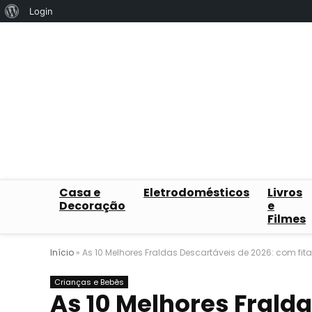
Sobre
Login
o
WordPress
Casa e
Eletrodomésticos
Livros
Decoração
e
Filmes
Início
»
As 10 Melhores Fraldas Descartáveis de 2026: com fitas
Crianças e Bebês
As 10 Melhores Fralda