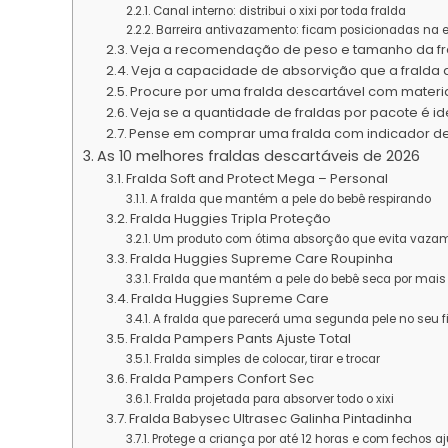
Canal interno: distribui o xixi por toda fralda
Barreira antivazamento: ficam posicionadas na ex
Veja a recomendação de peso e tamanho da fr
Veja a capacidade de absorvição que a fralda 
Procure por uma fralda descartável com materi
Veja se a quantidade de fraldas por pacote é i
Pense em comprar uma fralda com indicador d
As 10 melhores fraldas descartáveis de 2026
Fralda Soft and Protect Mega – Personal
A fralda que mantém a pele do bebê respirando
Fralda Huggies Tripla Proteção
Um produto com ótima absorção que evita vaza
Fralda Huggies Supreme Care Roupinha
Fralda que mantém a pele do bebê seca por mai
Fralda Huggies Supreme Care
A fralda que parecerá uma segunda pele no seu f
Fralda Pampers Pants Ajuste Total
Fralda simples de colocar, tirar e trocar
Fralda Pampers Confort Sec
Fralda projetada para absorver todo o xixi
Fralda Babysec Ultrasec Galinha Pintadinha
Protege a criança por até 12 horas e com fechos aj