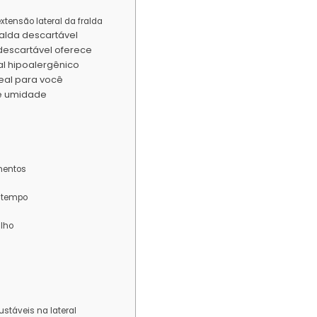
tensão lateral da fralda
alda descartável
descartável oferece
al hipoalergênico
deal para você
e umidade
mentos
s tempo
ilho
ustáveis na lateral