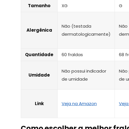
Tamanho
XG
G
Não (testada
Não 
Alergênica
dermatologicamente)
der
Quantidade
60 fraldas
68 f
Não possui indicador
Não 
Umidade
de umidade
de 
Link
Veja na Amazon
Veja
Como escolher a melhor fral