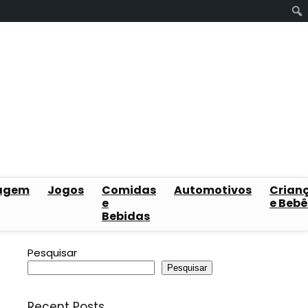
agem
Jogos
Comidas
Automotivos
Crian
e
e Bebê
Bebidas
Pesquisar
Pesquisar
Recent Posts