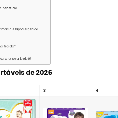
o-benefício
r macia e hipoalergênica
a fralda?
para o seu bebê!
rtáveis de 2026
3
4