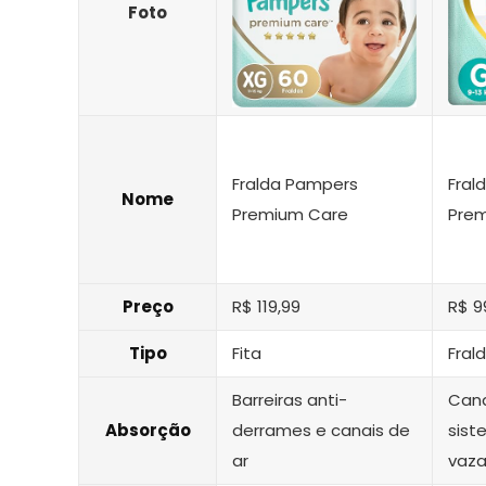
Foto
Fralda Pampers
Fral
Nome
Premium Care
Pre
Preço
R$ 119,99
R$ 9
Tipo
Fita
Fral
Barreiras anti-
Cana
Absorção
derrames e canais de
sist
ar
vaz