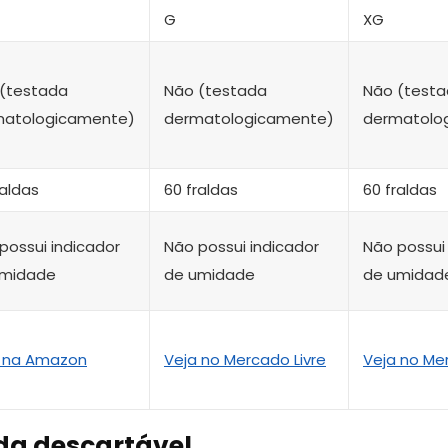
G
XG
(testada
Não (testada
Não (test
matologicamente)
dermatologicamente)
dermatolo
raldas
60 fraldas
60 fraldas
possui indicador
Não possui indicador
Não possui
umidade
de umidade
de umidad
 na Amazon
Veja no Mercado Livre
Veja no Mer
da descartável