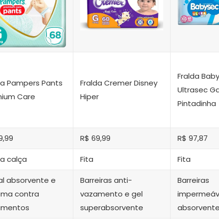
Fralda Bab
da Pampers Pants
Fralda Cremer Disney
Ultrasec Ga
mium Care
Hiper
Pintadinha
9,99
R$ 69,99
R$ 97,87
da calça
Fita
Fita
l absorvente e
Barreiras anti-
Barreiras
ema contra
vazamento e gel
impermeáve
amentos
superabsorvente
absorvent