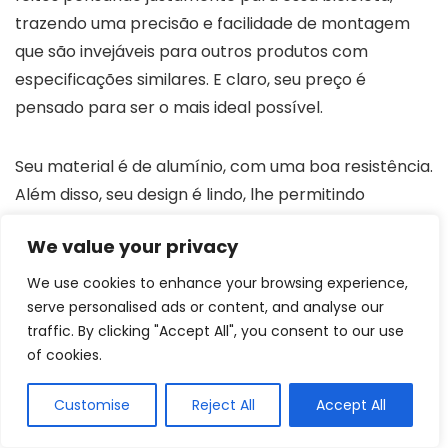
trazendo uma precisão e facilidade de montagem
que são invejáveis para outros produtos com
especificações similares. E claro, seu preço é
pensado para ser o mais ideal possível.
Seu material é de alumínio, com uma boa resistência.
Além disso, seu design é lindo, lhe permitindo
escolher entre o
preto tradicional e discreto ou o
We value your privacy
modelo vermelho e chamativo
, que irá dar um
visual único para a sua Mountain Bike se destacar
We use cookies to enhance your browsing experience,
das demais bicicletas. Segurança, qualidade e beleza
serve personalised ads or content, and analyse our
traffic. By clicking "Accept All", you consent to our use
em um só produto.
of cookies.
A Aoutecen é muito conhecida é uma
marca
Customise
Reject All
Accept All
excelente, responsável por criar produtos que