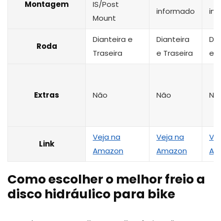
Montagem
IS/Post
informado
in
Mount
Dianteira e
Dianteira
Dia
Roda
Traseira
e Traseira
e T
Extras
Não
Não
Nã
Veja na
Veja na
Vej
Link
Amazon
Amazon
Am
Como escolher o melhor freio a
disco hidráulico para bike