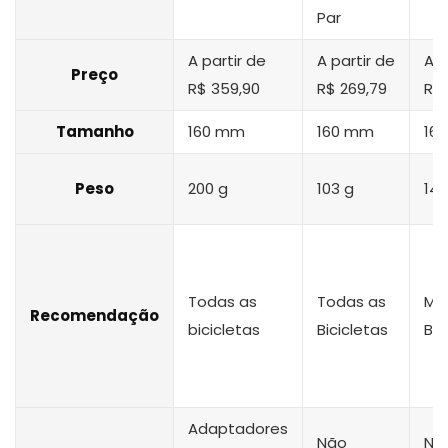
Par
A partir de
A partir de
A p
Preço
R$ 359,90
R$ 269,79
R$ 
Tamanho
160 mm
160 mm
16
Peso
200 g
103 g
140
Todas as
Todas as
Mo
Recomendação
bicicletas
Bicicletas
Bik
Adaptadores
Não
Nã