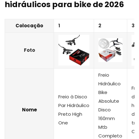
hidráulicos para bike de 2026
Colocação
1
2
3
Foto
Freio
Hidráulico
Fre
Bike
Freio à Disco
dis
Absolute
Par Hidráulico
hid
Nome
Disco
Preto High
dia
160mm
One
tra
Mtb
Ch
Completo