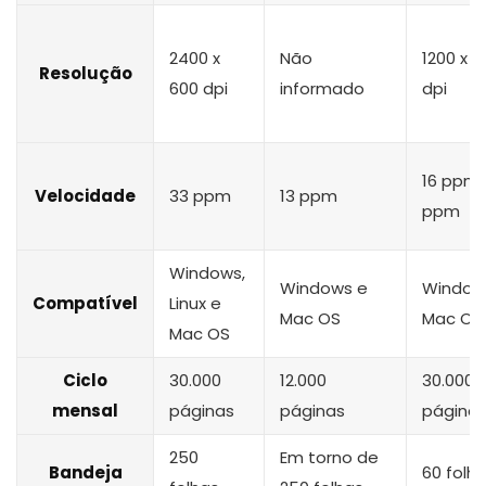
2400 x
Não
1200 x 1
Resolução
600 dpi
informado
dpi
16 ppm 
Velocidade
33 ppm
13 ppm
ppm
Windows,
Windows e
Window
Compatível
Linux e
Mac OS
Mac OS
Mac OS
Ciclo
30.000
12.000
30.000
mensal
páginas
páginas
página
250
Em torno de
Bandeja
60 folh