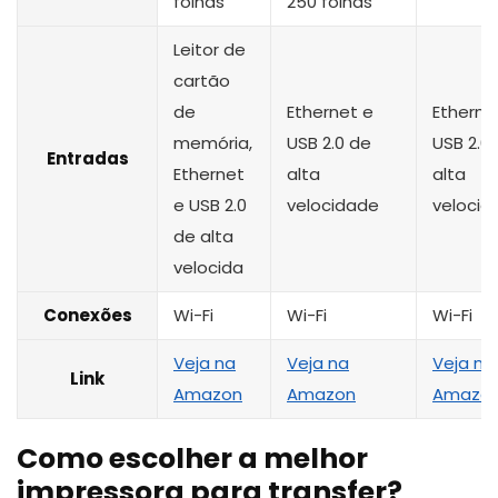
folhas
250 folhas
Leitor de
cartão
de
Ethernet e
Etherne
memória,
USB 2.0 de
USB 2.0
Entradas
Ethernet
alta
alta
e USB 2.0
velocidade
velocid
de alta
velocida
Conexões
Wi-Fi
Wi-Fi
Wi-Fi
Veja na
Veja na
Veja na
Link
Amazon
Amazon
Amazo
Como escolher a melhor
impressora para transfer?