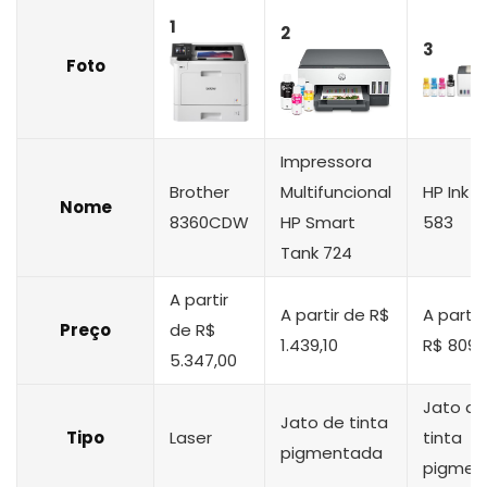
1
2
3
Foto
Impressora
Brother
Multifuncional
HP Ink T
Nome
8360CDW
HP Smart
583
Tank 724
A partir
A partir de R$
A partir
Preço
de R$
1.439,10
R$ 809,
5.347,00
Jato de
Jato de tinta
Tipo
Laser
tinta
pigmentada
pigmen