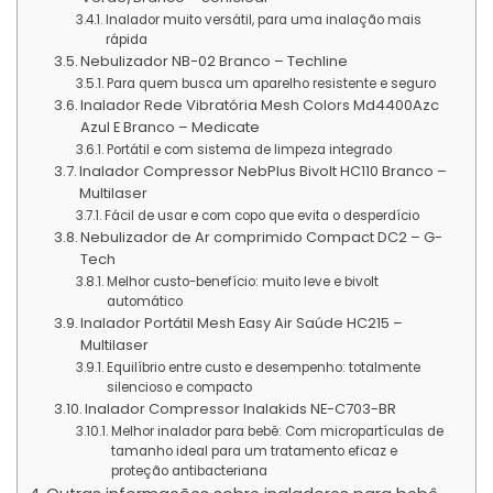
Inalador muito versátil, para uma inalação mais
rápida
Nebulizador NB-02 Branco – Techline
Para quem busca um aparelho resistente e seguro
Inalador Rede Vibratória Mesh Colors Md4400Azc
Azul E Branco – Medicate
Portátil e com sistema de limpeza integrado
Inalador Compressor NebPlus Bivolt HC110 Branco –
Multilaser
Fácil de usar e com copo que evita o desperdício
Nebulizador de Ar comprimido Compact DC2 – G-
Tech
Melhor custo-benefício: muito leve e bivolt
automático
Inalador Portátil Mesh Easy Air Saúde HC215 –
Multilaser
Equilíbrio entre custo e desempenho: totalmente
silencioso e compacto
Inalador Compressor Inalakids NE-C703-BR
Melhor inalador para bebê: Com micropartículas de
tamanho ideal para um tratamento eficaz e
proteção antibacteriana