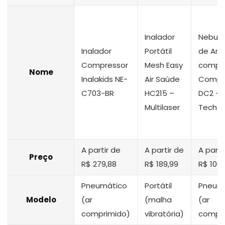
Inalador
Nebuli
Inalador
Portátil
de Ar
Compressor
Mesh Easy
compr
Nome
Inalakids NE-
Air Saúde
Compa
C703-BR
HC215 –
DC2 – 
Multilaser
Tech
A partir de
A partir de
A parti
Preço
R$ 279,88
R$ 189,99
R$ 100,
Pneumático
Portátil
Pneum
Modelo
(ar
(malha
(ar
comprimido)
vibratória)
compri