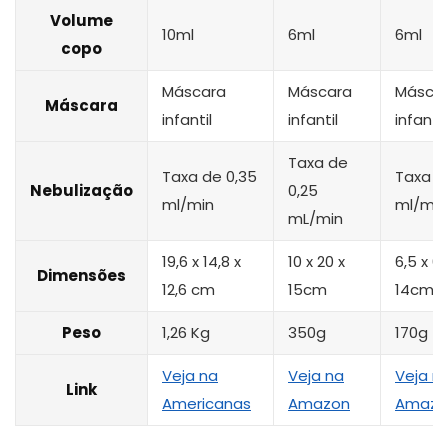
Volume
10ml
6ml
6ml
copo
Máscara
Máscara
Másca
Máscara
infantil
infantil
infantil
Taxa de
Taxa de 0,35
Taxa d
Nebulização
0,25
ml/min
ml/min
mL/min
19,6 x 14,8 x
10 x 20 x
6,5 x 6,
Dimensões
12,6 cm
15cm
14cm
Peso
1,26 Kg
350g
170g
Veja na
Veja na
Veja n
Link
Americanas
Amazon
Amazo