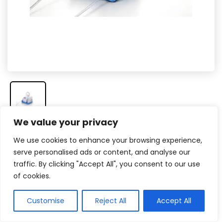
We value your privacy
Veja na Amazon
We use cookies to enhance your browsing experience,
Veja no Mercado Livre
serve personalised ads or content, and analyse our
traffic. By clicking "Accept All", you consent to our use
Com excelente produção de névoa e
of cookies.
exclusivo suporte para copo
Customise
Reject All
Accept All
O Inalador Medicate é indicado para você que busca