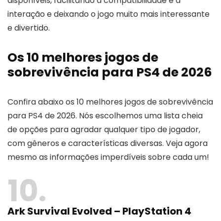
disponíveis, facilitando a compatibilidade e a
interação e deixando o jogo muito mais interessante
e divertido.
Os 10 melhores jogos de
sobrevivência para PS4 de 2026
Confira abaixo os 10 melhores jogos de sobrevivência
para PS4 de 2026. Nós escolhemos uma lista cheia
de opções para agradar qualquer tipo de jogador,
com gêneros e características diversas. Veja agora
mesmo as informações imperdíveis sobre cada um!
10
Ark Survival Evolved – PlayStation 4