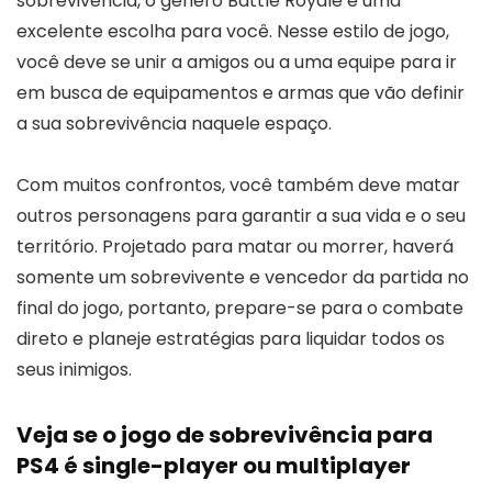
sobrevivência, o gênero Battle Royale é uma
excelente escolha para você. Nesse estilo de jogo,
você deve se unir a amigos ou a uma equipe para ir
em busca de equipamentos e armas que vão definir
a sua sobrevivência naquele espaço.
Com muitos confrontos, você também deve matar
outros personagens para garantir a sua vida e o seu
território. Projetado para matar ou morrer, haverá
somente um sobrevivente e vencedor da partida no
final do jogo, portanto, prepare-se para o combate
direto e planeje estratégias para liquidar todos os
seus inimigos.
Veja se o jogo de sobrevivência para
PS4 é single-player ou multiplayer