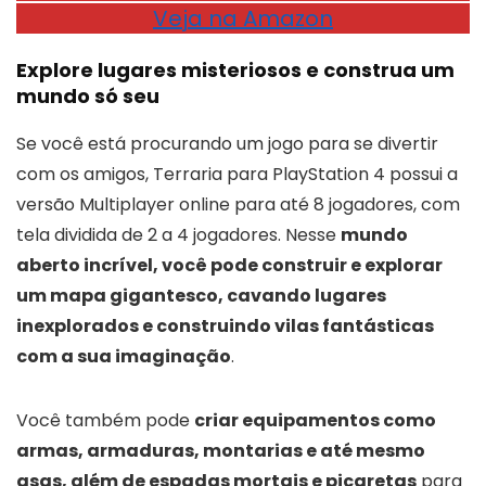
Veja na Amazon
Explore lugares misteriosos e construa um
mundo só seu
Se você está procurando um jogo para se divertir
com os amigos, Terraria para PlayStation 4 possui a
versão Multiplayer online para até 8 jogadores, com
tela dividida de 2 a 4 jogadores. Nesse
mundo
aberto incrível, você pode construir e explorar
um mapa gigantesco, cavando lugares
inexplorados e construindo vilas fantásticas
com a sua imaginação
.
Você também pode
criar equipamentos como
armas, armaduras, montarias e até mesmo
asas, além de espadas mortais e picaretas
para