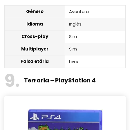
Gênero
Aventura
Idioma
Inglês
Cross-play
Sim
Multiplayer
Sim
Faixa etária
Livre
9
Terraria – PlayStation 4