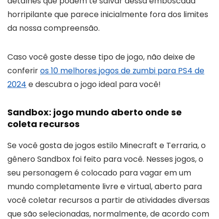
detalhes que podem te salvar dessa emboscada
horripilante que parece inicialmente fora dos limites
da nossa compreensão.
Caso você goste desse tipo de jogo, não deixe de
conferir
os 10 melhores jogos de zumbi para PS4 de
2024
e descubra o jogo ideal para você!
Sandbox: jogo mundo aberto onde se
coleta recursos
Se você gosta de jogos estilo Minecraft e Terraria, o
gênero Sandbox foi feito para você. Nesses jogos, o
seu personagem é colocado para vagar em um
mundo completamente livre e virtual, aberto para
você coletar recursos a partir de atividades diversas
que são selecionadas, normalmente, de acordo com