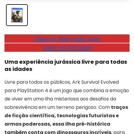
Veja no Mercado Livre
Veja na Amazon
Uma experiência jurássica livre para todas
as idades
Livre para todos os públicos, Ark Survival Evolved
para PlayStation 4 é um jogo que combina a emoção
de viver em uma ilha misteriosa aos desafios da
sobrevivência em um terreno perigoso. Com
traços
de ficção científica, tecnologias futuristas e
armas poderosas, essa ilha pré-histórica
também conta com dinossauros incríveis
, para