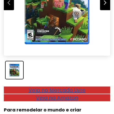
Veja no Mercado Livre
Veja na Amazon
Para remodelar o mundo e criar