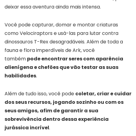
deixar essa aventura ainda mais intensa.
Você pode capturar, domar e montar criaturas
como Velociraptors e usá-las para lutar contra
dinossauros T-Rex desagradáveis. Além de toda a
fauna e flora imperdíveis de Ark, você
também
pode encontrar seres com aparência
alienígena e chefões que vão testar as suas
habilidades
.
Além de tudo isso, você pode
coletar, criar e cuidar
dos seus recursos, jogando sozinho ou com os
seus amigos, afim de garantir a sua
sobrevivência dentro dessa experiência
jurássica incrível
.