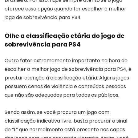
brasileiro. Por isso, fique sempre atento se o jogo
oferece essa opção quando for escolher o melhor
jogo de sobrevivência para PS4.
Olhe a classificação etária do jogo de
sobrevivência para PS4
Outro fator extremamente importante na hora de
escolher o melhor jogo de sobrevivência para PS4, é
prestar atenção à classificação etária. Alguns jogos
possuem cenas de violência e conteúdos pesados
que não são adequados para todos os públicos.
Sendo assim, se você procura um jogo com
classificação indicativa livre, basta procurar o sinal
de “L” que normalmente está presente nas capas