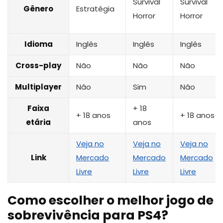
Survival
Survival
Gênero
Estratégia
Horror
Horror
Idioma
Inglês
Inglês
Inglês
Cross-play
Não
Não
Não
Multiplayer
Não
Sim
Não
Faixa
+ 18
+ 18 anos
+ 18 anos
etária
anos
Veja no
Veja no
Veja no
Link
Mercado
Mercado
Mercado
Livre
Livre
Livre
Como escolher o melhor jogo de
sobrevivência para PS4?