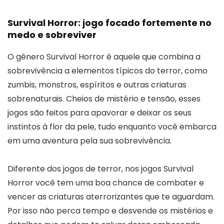
Survival Horror: jogo focado fortemente no
medo e sobreviver
O gênero Survival Horror é aquele que combina a
sobrevivência a elementos típicos do terror, como
zumbis, monstros, espíritos e outras criaturas
sobrenaturais. Cheios de mistério e tensão, esses
jogos são feitos para apavorar e deixar os seus
instintos à flor da pele, tudo enquanto você embarca
em uma aventura pela sua sobrevivência.
Diferente dos jogos de terror, nos jogos Survival
Horror você tem uma boa chance de combater e
vencer as criaturas aterrorizantes que te aguardam.
Por isso não perca tempo e desvende os mistérios e