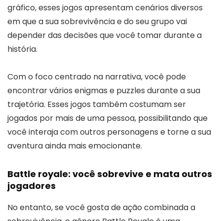
gráfico, esses jogos apresentam cenários diversos
em que a sua sobrevivência e do seu grupo vai
depender das decisões que você tomar durante a
história.
Com o foco centrado na narrativa, você pode
encontrar vários enigmas e puzzles durante a sua
trajetória. Esses jogos também costumam ser
jogados por mais de uma pessoa, possibilitando que
você interaja com outros personagens e torne a sua
aventura ainda mais emocionante.
Battle royale: você sobrevive e mata outros
jogadores
No entanto, se você gosta de ação combinada a