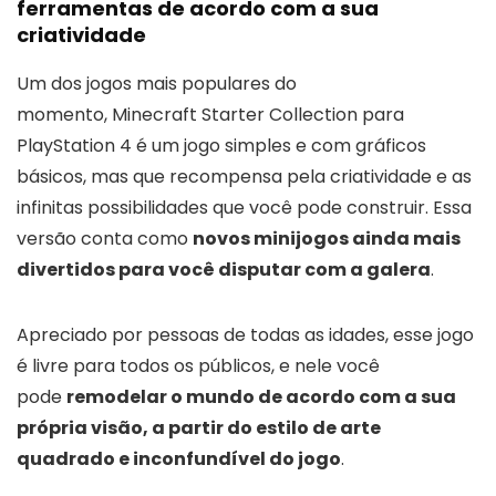
ferramentas de acordo com a sua
criatividade
Um dos jogos mais populares do
momento, Minecraft Starter Collection para
PlayStation 4 é um jogo simples e com gráficos
básicos, mas que recompensa pela criatividade e as
infinitas possibilidades que você pode construir. Essa
versão conta como
novos minijogos ainda mais
divertidos para você disputar com a galera
.
Apreciado por pessoas de todas as idades, esse jogo
é livre para todos os públicos, e nele você
pode
remodelar o mundo de acordo com a sua
própria visão, a partir do estilo de arte
quadrado e inconfundível do jogo
.