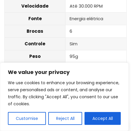
Velocidade
Até 30.000 RPM
Fonte
Energia elétrica
Brocas
6
Controle
Sim
Peso
95g
Adicionais
2 sentidos de rotação
We value your privacy
5
We use cookies to enhance your browsing experience,
serve personalised ads or content, and analyse our
traffic. By clicking "Accept All", you consent to our use
Lixadeira Elétrica Motor de Unha Pedal
of cookies.
Profissional Bivolt
Customise
Reject All
Accept All