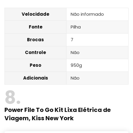
Velocidade
Não informado
Fonte
Pilha
Brocas
7
Controle
Não
Peso
950g
Adicionais
Não
8
Power File To Go Kit Lixa Elétrica de
Viagem, Kiss New York