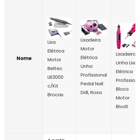
Lixadeira
Lixa
Motor
Elétrica
Lixadeira
Elétrica
Nome
Motor
Unha Lixa
Unha
Beltec
Elétrica
Profissional
LB3000
Profissiona
Pedal Nail
c/Kit
Bloco
Drill, Rosa
Brocas
Motor
Bivolt