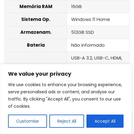
Memória RAM
16GB
Sistema Op.
Windows 11 Home
Armazenam.
512GB SSD
Bateria
Não informado
USB-A 3.2, USB-C, HDMI,
Conexão
Thunderbolt, microSD e
We value your privacy
áudio
We use cookies to enhance your browsing experience,
5
serve personalised ads or content, and analyse our
Apple MacBook Air M2
traffic. By clicking "Accept All", you consent to our use
of cookies.
Customise
Reject All
Accept All