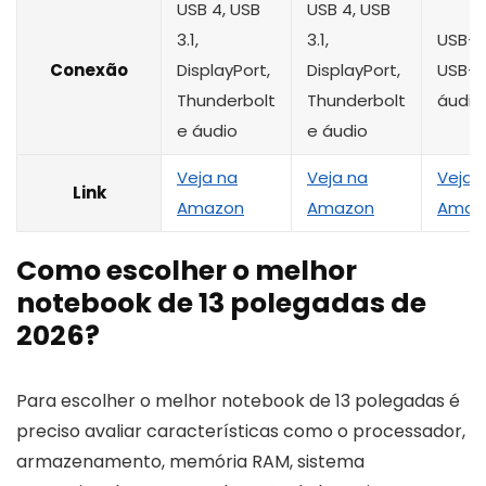
USB 4, USB
USB 4, USB
3.1,
3.1,
USB-C 
Conexão
DisplayPort,
DisplayPort,
USB-A
Thunderbolt
Thunderbolt
áudio
e áudio
e áudio
Veja na
Veja na
Veja 
Link
Amazon
Amazon
Amaz
Como escolher o melhor
notebook de 13 polegadas de
2026?
Para escolher o melhor notebook de 13 polegadas é
preciso avaliar características como o processador,
armazenamento, memória RAM, sistema