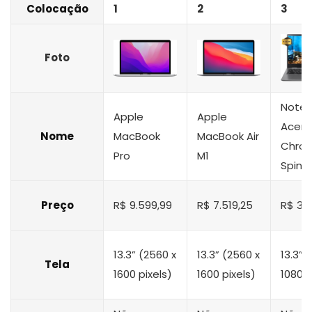
Colocação
1
2
3
Foto
Note
Apple
Apple
Acer
Nome
MacBook
MacBook Air
Chro
Pro
M1
Spin 5
Preço
R$ 9.599,99
R$ 7.519,25
R$ 3.2
13.3” (2560 x
13.3” (2560 x
13.3” (
Tela
1600 pixels)
1600 pixels)
1080 p