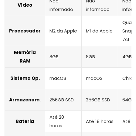
Não
Não
Não
Vídeo
informado
informado
infor
Qual
Processador
M2 da Apple
M1 da Apple
Snap
7c1
Memória
8GB
8GB
4GB
RAM
Sistema Op.
macOS
macOS
Chro
Armazenam.
256GB SSD
256GB SSD
64GB
Até 20
Bateria
Até 18 horas
Até 1
horas