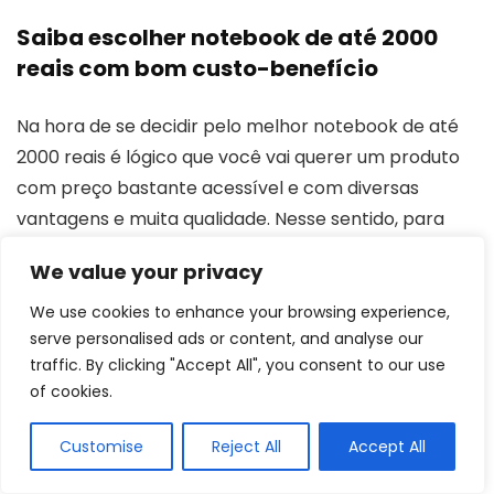
Saiba escolher notebook de até 2000
reais com bom custo-benefício
Na hora de se decidir pelo melhor notebook de até
2000 reais é lógico que você vai querer um produto
com preço bastante acessível e com diversas
vantagens e muita qualidade. Nesse sentido, para
começar, é bom que olhe todas as especificações e
We value your privacy
características dele, para conseguir juntar um
pouco de seus benefícios com um bom preço.
We use cookies to enhance your browsing experience,
serve personalised ads or content, and analyse our
traffic. By clicking "Accept All", you consent to our use
Veja se o notebook de até 2000 reais tem design
of cookies.
leve e ultrafino, se pesa e ocupa pouco espaço, pois
isso vai influenciar caso você precise levá-lo para os
Customise
Reject All
Accept All
mais diversos lugares. Observe a quantidade de