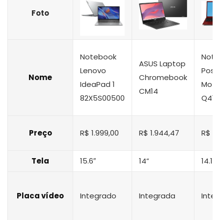
Foto
Notebook
Note
ASUS Laptop
Lenovo
Posit
Nome
Chromebook
IdeaPad 1
Moti
CM14
82X5S00500
Q412
Preço
R$ 1.999,00
R$ 1.944,47
R$ 1.
Tela
15.6″
14”
14.1″
Placa vídeo
Integrado
Integrada
Inte