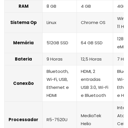
RAM
8 GB
4 GB
4GB
Win
Sistema Op
Linux
Chrome OS
11 H
128G
Memória
512GB SSD
64 GB SSD
eMM
Bateria
9 Horas
12,5 Horas
‎7 Ho
Bluetooth,
HDMI, 2
Blue
Wi-Fi, USB,
entradas
Wi-Fi
Conexão
Ethernet e
USB 3.0, Wi-Fi
Ethe
HDMI
e Bluetooth
e HD
Intel
MediaTek
Ato
Processador
R5-7520U
Helio
Cele