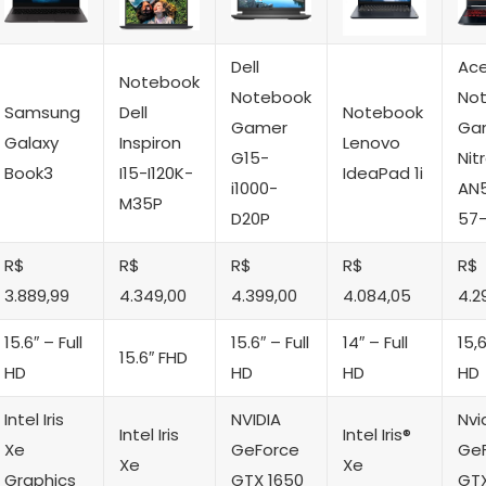
Dell
Ace
Notebook
Notebook
No
Samsung
Dell
Notebook
Gamer
Ga
Galaxy
Inspiron
Lenovo
G15-
Nit
Book3
I15-I120K-
IdeaPad 1i
i1000-
AN
M35P
D20P
57
R$
R$
R$
R$
R$
3.889,99
4.349,00
4.399,00
4.084,05
4.2
15.6″ – Full
15.6″ – Full
14″ – Full
15,6
15.6″ FHD
HD
HD
HD
HD
Intel Iris
NVIDIA
Nvi
Intel Iris
Intel Iris®
Xe
GeForce
Ge
Xe
Xe
Graphics
GTX 1650
GTX