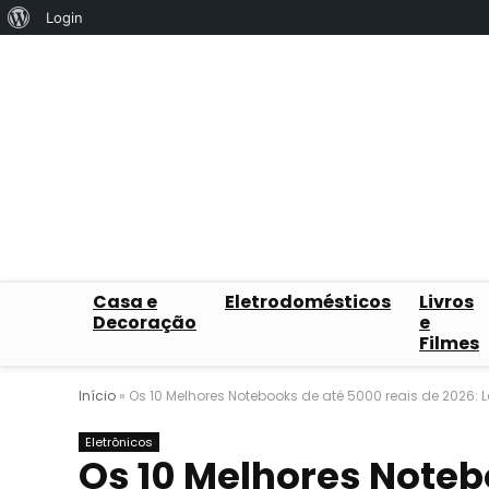
Sobre
Login
o
WordPress
Casa e
Eletrodomésticos
Livros
Decoração
e
Filmes
Início
»
Os 10 Melhores Notebooks de até 5000 reais de 2026: L
Eletrônicos
Os 10 Melhores Noteb