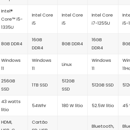
Intel®
Intel Core
Intel Core
Intel Core
Int
Core™ i5-
i5
i5
i7-1255U
i5-
1335U
16GB
16GB
8GB DDR4
8GB DDR4
8G
DDR4
DDR4
Windows
Windows
Windows
Wi
Linux
11
11
11
11
256GB
512GB
1TB SSD
512GB SSD
512
SSD
SSD
‎43 watts
54Whr
180 W lítio
52.5W lítio
45 
lítio
HDMI,
Cartão
‎Bluetooth,
‎Bl