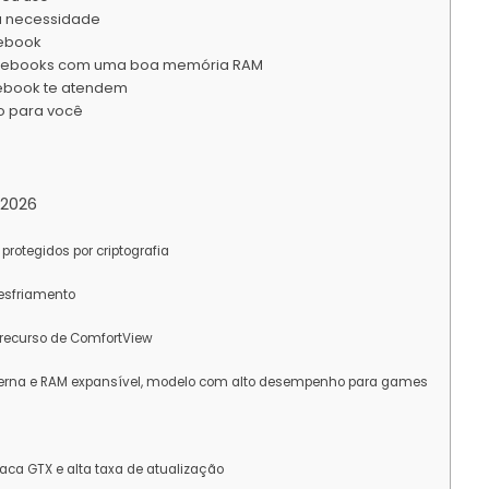
ua necessidade
tebook
 notebooks com uma boa memória RAM
tebook te atendem
o para você
 2026
otegidos por criptografia
esfriamento
recurso de ComfortView
erna e RAM expansível, modelo com alto desempenho para games
aca GTX e alta taxa de atualização