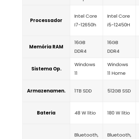
Intel Core
Intel Core
Processador
I7-12650h
i5-12450H
16GB
16GB
Memória RAM
DDR4
DDR4
Windows
Windows
Sistema Op.
11
11 Home
Armazenamen.
1TB SDD
512GB SSD
Bateria
48 W lítio
180 W lítio
‎Bluetooth,
‎Bluetooth,