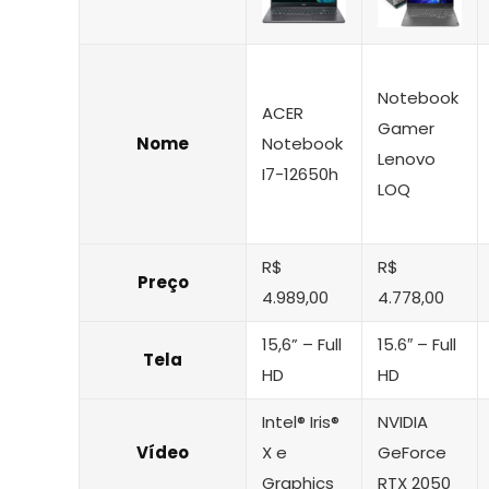
Notebook
ACER
Gamer
Nome
Notebook
Lenovo
I7-12650h
LOQ
R$
R$
Preço
4.989,00
4.778,00
15,6” – Full
15.6″ – Full
Tela
HD
HD
Intel® Iris®
NVIDIA
Vídeo
X e
GeForce
Graphics
RTX 2050