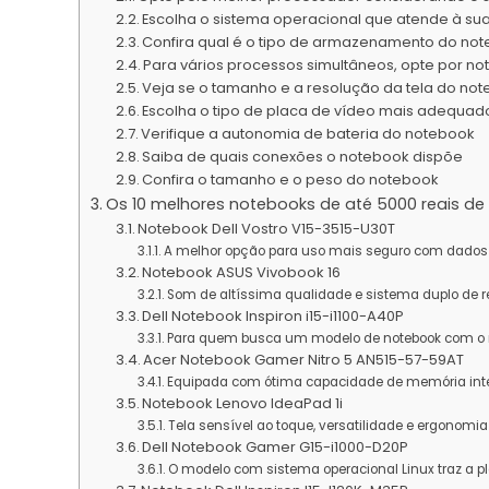
Escolha o sistema operacional que atende à s
Confira qual é o tipo de armazenamento do no
Para vários processos simultâneos, opte por
Veja se o tamanho e a resolução da tela do no
Escolha o tipo de placa de vídeo mais adequad
Verifique a autonomia de bateria do notebook
Saiba de quais conexões o notebook dispõe
Confira o tamanho e o peso do notebook
Os 10 melhores notebooks de até 5000 reais de
Notebook Dell Vostro V15-3515-U30T
A melhor opção para uso mais seguro com dados pr
Notebook ASUS Vivobook 16
Som de altíssima qualidade e sistema duplo de r
Dell Notebook Inspiron i15-i1100-A40P
Para quem busca um modelo de notebook com o 
Acer Notebook Gamer Nitro 5 AN515-57-59AT
Equipada com ótima capacidade de memória int
Notebook Lenovo IdeaPad 1i
Tela sensível ao toque, versatilidade e ergonomia
Dell Notebook Gamer G15-i1000-D20P
O modelo com sistema operacional Linux traz a pl