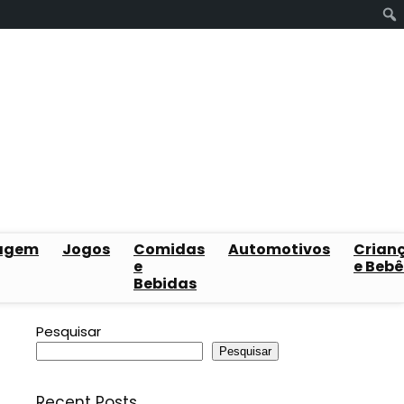
agem
Jogos
Comidas
Automotivos
Crian
e
e Bebê
Bebidas
Pesquisar
Pesquisar
Recent Posts