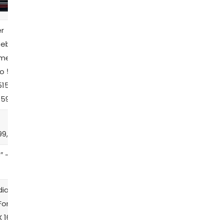
r
Dell
Notebook
tebook
Notebook
Notebook
Dell
mer
ASUS
Inspiron
Vostro
ro 5
Vivobook
i15-i1100-
V15-3515-
515-
16
A40P
U30T
-59AT
R$
R$
R$
99,00
3.399,99
4.999,00
4.909,00
″ – Full
15.6″ – Full
15,6″ – Full
15.6″ – Full
HD
HD
HD
dia
‎Intel Iris
AMD
Intel Iris
Force
Xe
Radeon™
Xe
 1650
Graphics
Vega 8