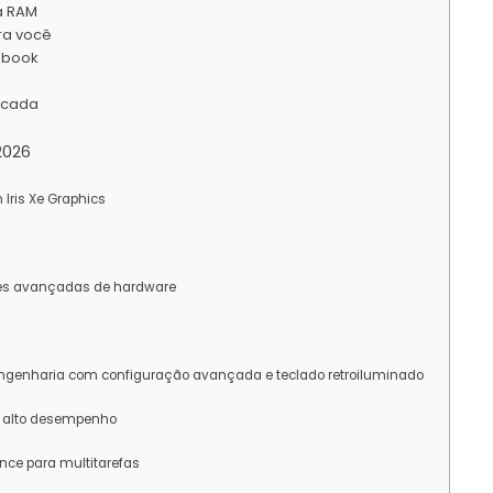
ia RAM
ra você
ebook
icada
2026
 Iris Xe Graphics
es avançadas de hardware
ngenharia com configuração avançada e teclado retroiluminado
m alto desempenho
ce para multitarefas