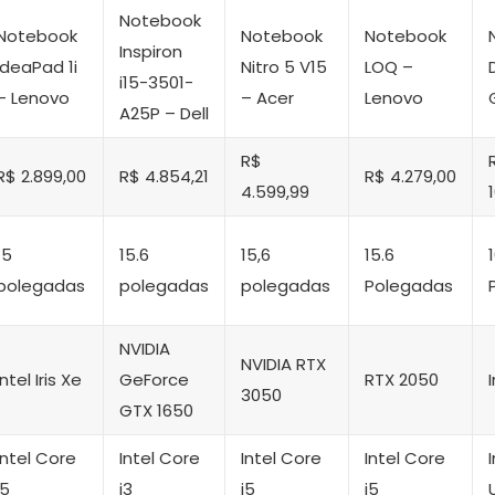
Notebook
Notebook
Notebook
Notebook
Inspiron
IdeaPad 1i
Nitro 5 V15
LOQ –
i15-3501-
– Lenovo
– Acer
Lenovo
A25P – Dell
R$
R$ 2.899,00
R$ 4.854,21
R$ 4.279,00
4.599,99
15
15.6
15,6
15.6
polegadas
polegadas
polegadas
Polegadas
‎NVIDIA
NVIDIA RTX
Intel Iris Xe
GeForce
RTX 2050
3050
GTX 1650
‎Intel Core
Intel Core
Intel Core
Intel Core
i5
i3
i5
i5