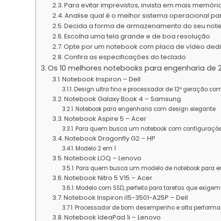
Para evitar imprevistos, invista em mais memór
Analise qual é o melhor sistema operacional pa
Decida a forma de armazenamento do seu not
Escolha uma tela grande e de boa resolução
Opte por um notebook com placa de vídeo ded
Confira as especificações do teclado
Os 10 melhores notebooks para engenharia de 
Notebook Inspiron – Dell
Design ultra fino e processador de 12ª geração com
Notebook Galaxy Book 4 – Samsung
Notebook para engenharia com design elegante
Notebook Aspire 5 – Acer
Para quem busca um notebook com configuraçõ
Notebook Dragonfly G2 – HP
Modelo 2 em 1
Notebook LOQ – Lenovo
Para quem busca um modelo de notebook para e
Notebook Nitro 5 V15 – Acer
Modelo com SSD, perfeito para tarefas que exige
Notebook Inspiron i15-3501-A25P – Dell
Processador de bom desempenho e alta performan
Notebook IdeaPad 1i – Lenovo