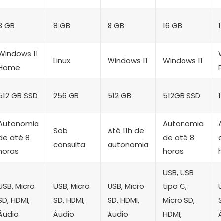
8 GB
8 GB
8 GB
16 GB
Windows 11
Linux
Windows 11
Windows 11
Home
512 GB SSD
256 GB
512 GB
512GB SSD
Autonomia
Autonomia
Sob
Até 11h de
de até 8
de até 8
consulta
autonomia
horas
horas
USB, USB
USB, Micro
USB, Micro
USB, Micro
tipo C,
SD, HDMI,
SD, HDMI,
SD, HDMI,
Micro SD,
Áudio
Áudio
Áudio
HDMI,