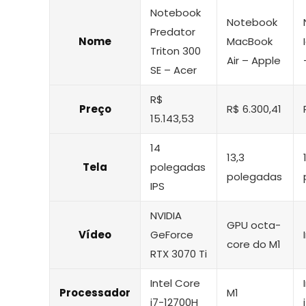
Notebook
Notebook
Predator
Nome
MacBook
Triton 300
Air – Apple
SE – Acer
R$
Preço
R$ 6.300,41
15.143,53
14
13,3
Tela
polegadas
polegadas
IPS
NVIDIA
GPU octa-
Vídeo
GeForce
core do M1
RTX 3070 Ti
Intel Core
Processador
M1
i7-12700H