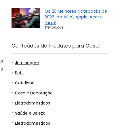
Os 20 Melhores Notebooks de
2026: da ASUS, Apple, Acer e
mais!
Eletrônicos
Conteúdos de Produtos para Casa:
ks
Jardinagem
es
Pets
Cotidiano
Casa e Decoração
Eletrodomésticos
Saúde e Beleza
Eletrodomésticos