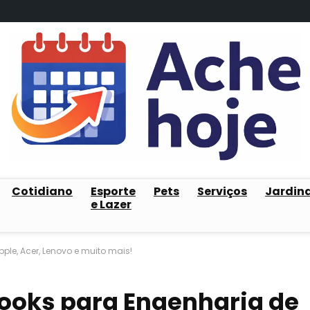
Cotidiano
Esporte
Pets
Serviços
Jardin
e Lazer
ple, Acer, Lenovo e muito mais!
ooks para Engenharia de