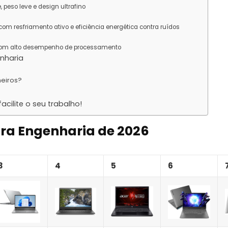
 peso leve e design ultrafino
com resfriamento ativo e eficiência energética contra ruídos
 com alto desempenho de processamento
nharia
heiros?
cilite o seu trabalho!
ara Engenharia de 2026
3
4
5
6