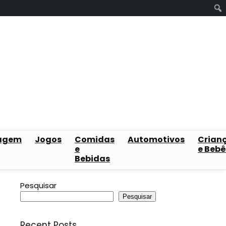
agem
Jogos
Comidas
Automotivos
Crian
e
e Bebê
Bebidas
Pesquisar
Pesquisar
Recent Posts