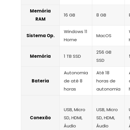
Memória
16 GB
8 GB
RAM
Windows 11
Sistema Op.
MacOS
Home
256 GB
Memória
1 TB SSD
SSD
Autonomia
Até 18
Bateria
de até 8
horas de
horas
autonomia
USB, Micro
USB, Micro
Conexão
SD, HDMI,
SD, HDMI,
Áudio
Áudio