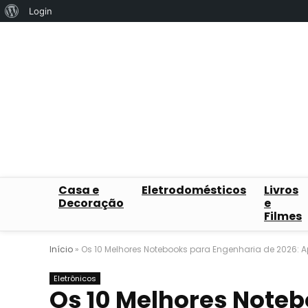
Sobre
Login
o
WordPress
Casa e
Eletrodomésticos
Livros
Decoração
e
Filmes
Início
»
Os 10 Melhores Notebooks para Engenharia de 2026: Ap
Eletrônicos
Os 10 Melhores Noteb