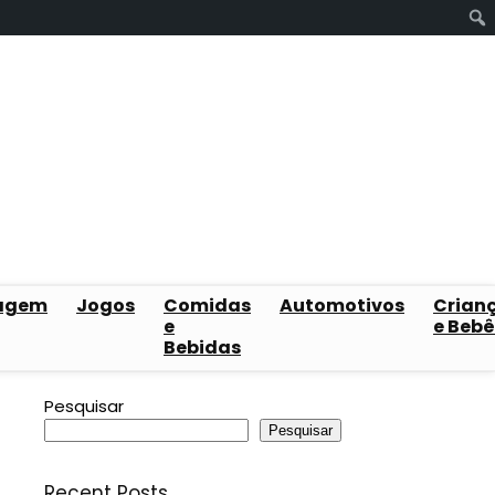
agem
Jogos
Comidas
Automotivos
Crian
e
e Bebê
Bebidas
Pesquisar
Pesquisar
Recent Posts