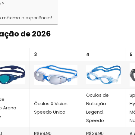
o?
 máximo a experiência!
tação de 2026
3
4
5
Óculos de
S
de
Óculos X Vision
Natação
Hy
o Arena
Speedo Único
Legend,
Má
e
Speedo
Na
0
R$89,90
R$39,90
A 