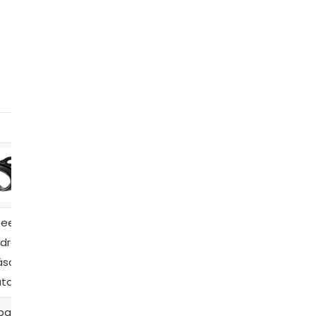
6
7
peedo
Óculos de
Óculos de
drovision
Natação
Natação Michael
scara de
Speedo
Phelps Xceed
tação, Unissex
Vanquisher 2.0
partir de R$87,88
R$381,00
R$802,80