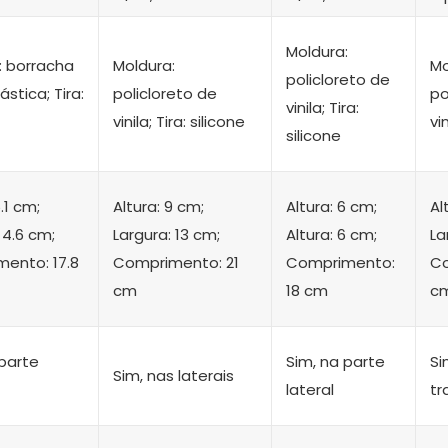
Moldura:
: borracha
Moldura:
Mo
policloreto de
stica; Tira:
policloreto de
po
vinila; Tira:
vinila; Tira: silicone
vin
silicone
.1 cm;
Altura: 9 cm;
Altura: 6 cm;
Al
 4.6 cm;
Largura: 13 cm;
Altura: 6 cm;
La
ento: 17.8
Comprimento: 21
Comprimento:
Co
cm
18 cm
c
 parte
Sim, na parte
Si
Sim, nas laterais
lateral
tr