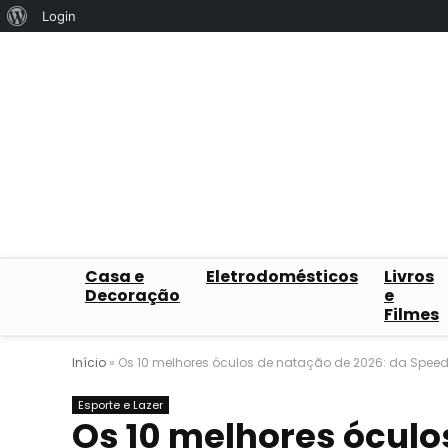
Sobre
Login
o
WordPress
Casa e
Eletrodomésticos
Livros
Decoração
e
Filmes
Início
»
Os 10 melhores óculos de natação de 2026: da Speedo
Esporte e Lazer
Os 10 melhores óculo