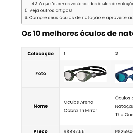
O que fazem as ventosas dos óculos de nataçã
Veja outros artigos!
Compre seus óculos de natação e aproveite ao
Os 10 melhores óculos de na
Colocação
1
2
Foto
Óculos 
Óculos Arena
Nome
Nataçã
Cobra Tri Mirror
The On
Preço
R$487,55
R$259,0