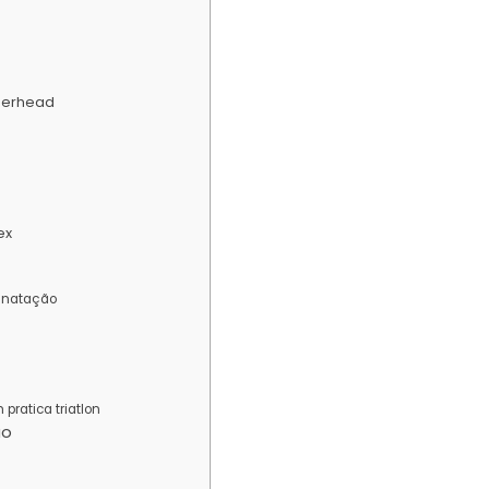
merhead
ex
a natação
pratica triatlon
ão