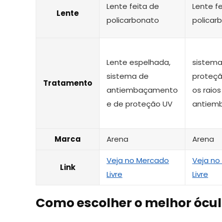
Lente feita de
Lente f
Lente
policarbonato
policar
Lente espelhada,
sistema
sistema de
proteçã
Tratamento
antiembaçamento
os raios
e de proteção UV
antiem
Marca
Arena
Arena
Veja no Mercado
Veja no
Link
Livre
Livre
Como escolher o melhor ócu