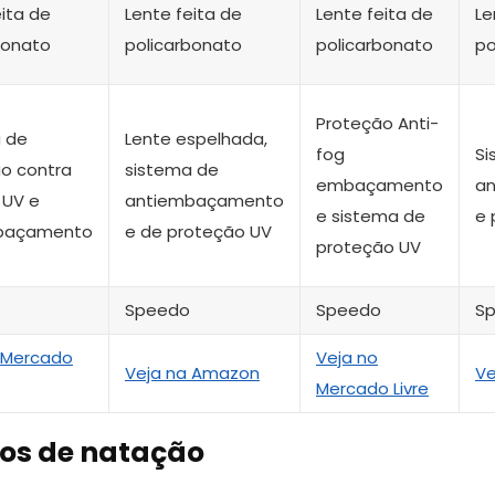
eita de
Lente feita de
Lente feita de
Le
bonato
policarbonato
policarbonato
po
Proteção Anti-
 de
Lente espelhada,
fog
Si
o contra
sistema de
embaçamento
a
 UV e
antiembaçamento
e sistema de
e 
baçamento
e de proteção UV
proteção UV
Speedo
Speedo
S
 Mercado
Veja no
Veja na Amazon
Ve
Mercado Livre
los de natação