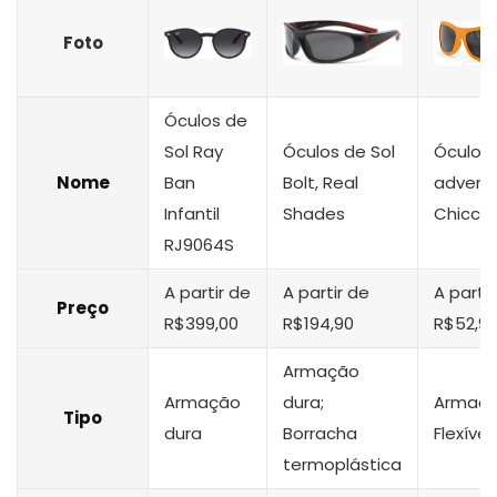
Foto
Óculos de
Sol Ray
Óculos de Sol
Óculos 
Nome
Ban
Bolt, Real
adventu
Infantil
Shades
Chicco
RJ9064S
A partir de
A partir de
A partir
Preço
R$399,00
R$194,90
R$52,92
Armação
Armação
dura;
Armaç
Tipo
dura
Borracha
Flexível
termoplástica