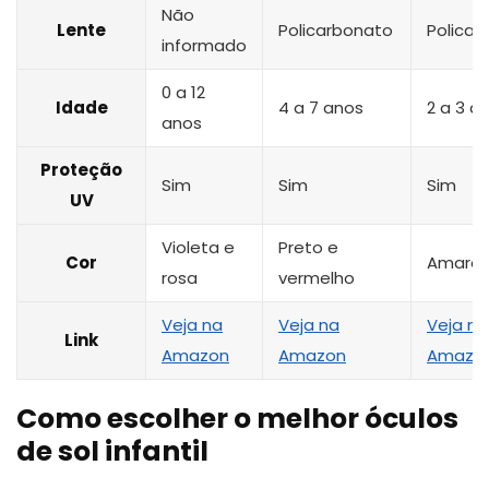
Não
Lente
Policarbonato
Policar
informado
0 a 12
Idade
4 a 7 anos
2 a 3 a
anos
Proteção
Sim
Sim
Sim
UV
Violeta e
Preto e
Cor
Amarel
rosa
vermelho
Veja na
Veja na
Veja na
Link
Amazon
Amazon
Amazo
Como escolher o melhor óculos
de sol infantil