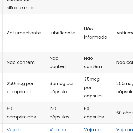
silício e mais
Não
Antiumectante
Lubrificante
Antium
informado
Não
Não
Não contém
Não c
contém
contém
35mcg
250mcg por
35mcg por
250mcg
por
comprimido
cápsula
cápsul
cápsula
60
120
60
60 cáp
comprimidos
cápsulas
cápsulas
Veja na
Veja na
Veja na
Veja na