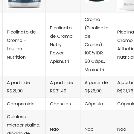
Cromo
Picolinato
(Picolinato
Picolinato de
Picolin
de Cromo
de
Cromo –
Cromo
Nutry
Cromo)
Lauton
Atlheti
Power –
100% IDR –
Nutrition
Nutritio
Apisnutri
60 Cáps.,
Maxinutri
A partir de
A partir de
A partir de
A parti
R$21,90
R$31,49
R$26,00
R$31,76
Comprimido
Cápsulas
Cápsula
Cápsul
Celulose
microcristalina,
Não
Não
Não
dióxido de