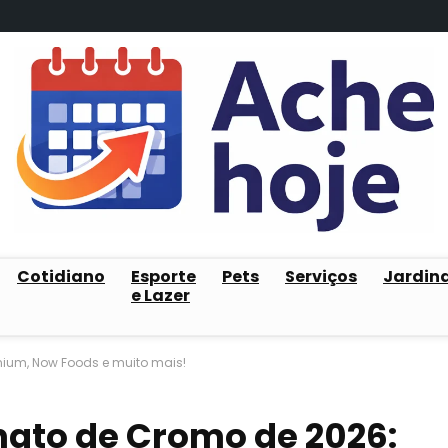
Cotidiano
Esporte
Pets
Serviços
Jardin
e Lazer
anium, Now Foods e muito mais!
inato de Cromo de 2026: