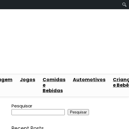
agem
Jogos
Comidas
Automotivos
Crian
e
e Bebê
Bebidas
Pesquisar
Pesquisar
Recent Posts