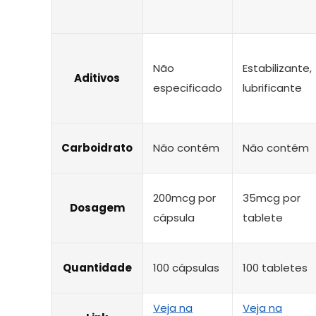
Não
Estabilizante,
Aditivos
especificado
lubrificante
Carboidrato
Não contém
Não contém
200mcg por
35mcg por
Dosagem
cápsula
tablete
Quantidade
100 cápsulas
100 tabletes
Veja na
Veja na