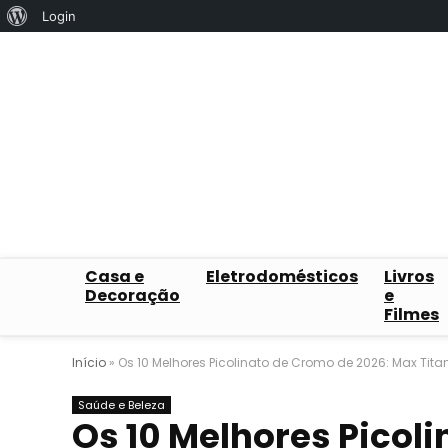
Sobre
Login
o
WordPress
Casa e
Eletrodomésticos
Livros
Decoração
e
Filmes
Início
»
Os 10 Melhores Picolinato de Cromo de 2026: Max Tit
Saúde e Beleza
Os 10 Melhores Picol