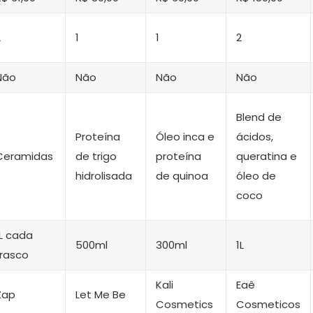
2
1
1
2
Não
Não
Não
Não
Blend de
Proteína
Óleo inca e
ácidos,
Ceramidas
de trigo
proteína
queratina e
hidrolisada
de quinoa
óleo de
coco
1L cada
500ml
300ml
1L
frasco
Kali
Eaê
Zap
Let Me Be
Cosmetics
Cosmeticos