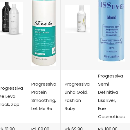
Progressiva
Progressiva
Progressiva
Semi
Progressiva
Protein
Linha Gold,
Definitiva
Me Leva
Smoothing,
Fashion
Liss Ever,
Black, Zap
Let Me Be
Ruby
Eaê
Cosmeticos
R$ 61,90
R$ 89,00
R$ 69,90
R$ 180,00