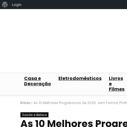
Sobre
Login
o
WordPress
Casa e
Eletrodomésticos
Livros
Decoração
e
Filmes
Início
»
As 10 Melhores Progressivas de 2026: sem Formol, Profi
Saúde e Beleza
As 10 Melhores Progr