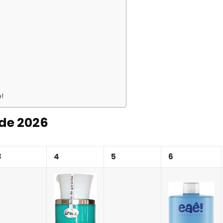
!
de 202
6
3
4
5
6