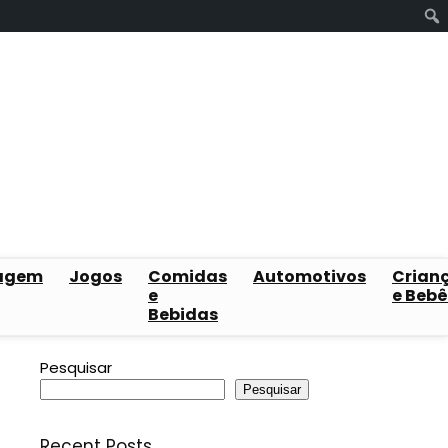
agem
Jogos
Comidas
Automotivos
Crian
e
e Bebê
Bebidas
Pesquisar
Pesquisar
Recent Posts