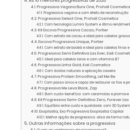
As 10 melhores progressivas de 2026
Progressiva Vegana Burix One, Prohall Cosmetic
Progressiva vegana e com efeito de reconstrução
Progressiva Select One, Prohall Cosmetics
Com tecnologia Lumini System e ótimo rendimen
Kit Escova Progressiva Cacao, Portier
Com extrato de cacau e ideal para cabelos gross
Escova Progressiva Unique, Portier
Com extrato de baobá e ideal para cabelos finos 
Progressiva Semi Definitiva Liss Ever, Eaê Cosme
Ideal para cabelos loiros e com vitamina B7
Progressiva Linha Gold, Kali Cosmetics
Com ácidos naturais e aplicação caseira
Progressiva Protein Smoothing, Let Me Be
Com passo único e capaz de restaurar os fios e pr
Progressiva Me Leva Black, Zap
Bom custo-benefício: com ceramidas e promove a
Kit Progressiva Semi-Definitiva Zero, Forever Liss
Equilíbrio entre custo e qualidade: com 3D Syst
Exoplastia, Exo Progressiva Exoplastia Capilar
Melhor opção de progressiva: alisa de forma na
Outras informações sobre a progressiva
Quais as vantagens da progressiva?