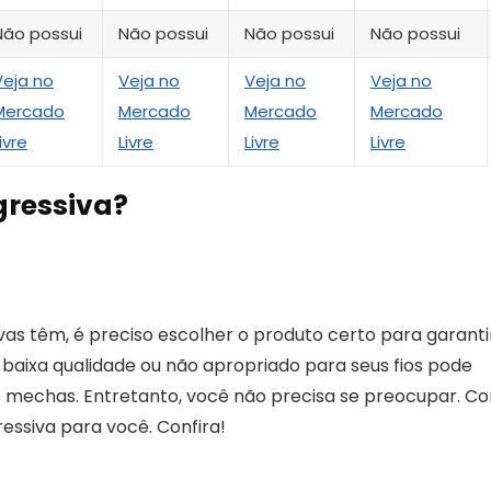
Não possui
Não possui
Não possui
Não possui
Veja no
Veja no
Veja no
Veja no
Mercado
Mercado
Mercado
Mercado
ivre
Livre
Livre
Livre
gressiva?
vas têm, é preciso escolher o produto certo para garanti
baixa qualidade ou não apropriado para seus fios pode
as mechas. Entretanto, você não precisa se preocupar. C
essiva para você. Confira!