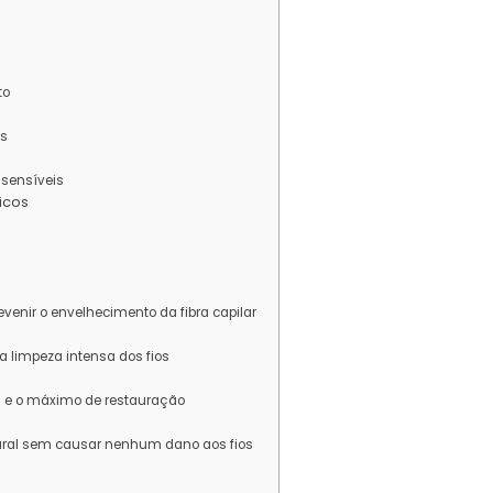
s
to
os
e sensíveis
ticos
evenir o envelhecimento da fibra capilar
 limpeza intensa dos fios
em e o máximo de restauração
tural sem causar nenhum dano aos fios