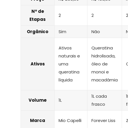
Nº de
2
2
Etapas
Orgânico
Sim
Não
Ativos
Queratina
naturais e
hidrolisada,
Ativos
uma
óleo de
queratina
monoi e
líquida
macadâmia
1L cada
Volume
1L
frasco
Marca
Mio Capelli
Forever Liss