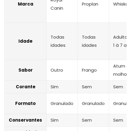
Marca
Proplan
Whiskas
Canin
Todas
Todas
Adultos
Idade
idades
idades
1 à 7 an
Atum a
Sabor
Outro
Frango
molho
Corante
Sim
Sem
Sem
Formato
Granulado
Granulado
Granula
Conservantes
Sim
Sem
Sem