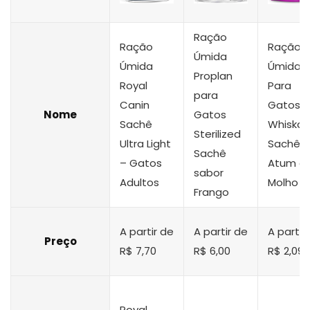
Ração
Ração
Ração
Úmida
Úmida
Úmida
Proplan
Royal
Para
para
Canin
Gatos
Nome
Gatos
Sachê
Whiskas
Sterilized
Ultra Light
Sachê
Sachê
– Gatos
Atum a
sabor
Adultos
Molho
Frango
A partir de
A partir de
A partir
Preço
R$ 7,70
R$ 6,00
R$ 2,09
Royal