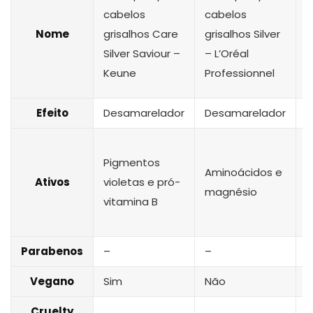
cabelos
cabelos
c
Nome
grisalhos Care
grisalhos Silver
g
Silver Saviour –
– L’Oréal
T
Keune
Professionnel
V
Efeito
Desamarelador
Desamarelador
D
V
Pigmentos
p
Aminoácidos e
Ativos
violetas e pró-
m
magnésio
vitamina B
c
p
Parabenos
–
–
N
Vegano
Sim
Não
N
Cruelty