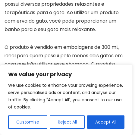
possui diversas propriedades relaxantes e
terapêuticas para o gato. Ao utilizar um produto
com erva do gato, você pode proporcionar um
banho para o seu gato mais relaxante.
O produto é vendido em embalagens de 300 mL,
ideal para quem possui pelo menos dois gatos em
casa que irão utilizar esse shampoo. O produto
possui um pH balanceado que
não agride a pele do
We value your privacy
seu felino
. Além disso, por ser um shampoo
We use cookies to enhance your browsing experience,
hidratante o pelo do seu gato fica muito mais
serve personalised ads or content, and analyse our
sedoso, fácil de ser penteado e é mais difícil o
traffic. By clicking "Accept All", you consent to our use
aparecimentos de possíveis nós.
of cookies.
Customise
Reject All
Accept All
Tipo
Shampoo hidratante