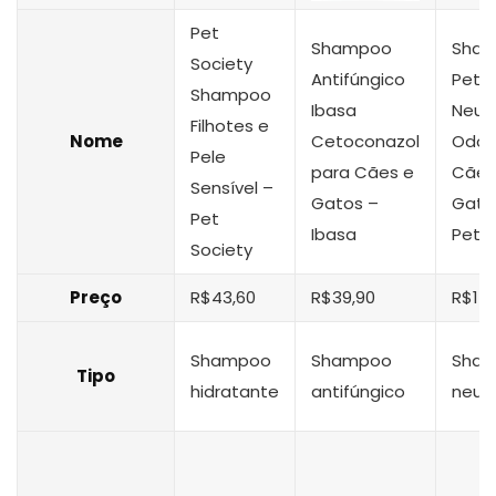
Pet
Shampoo
Sha
Society
Antifúngico
Pet L
Shampoo
Ibasa
Neut
Filhotes e
Nome
Cetoconazol
Odor
Pele
para Cães e
Cães
Sensível –
Gatos –
Gato
Pet
Ibasa
Pet L
Society
Preço
R$43,60
R$39,90
R$14,
Shampoo
Shampoo
Sha
Tipo
hidratante
antifúngico
neut