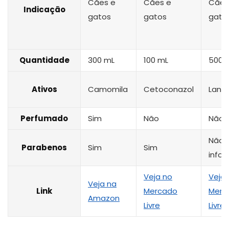
Cães e
Cães e
Cães
Indicação
gatos
gatos
gato
Quantidade
300 mL
100 mL
500 
Ativos
Camomila
Cetoconazol
Lanol
Perfumado
Sim
Não
Não
Não
Parabenos
Sim
Sim
info
Veja no
Veja 
Veja na
Link
Mercado
Merc
Amazon
Livre
Livre