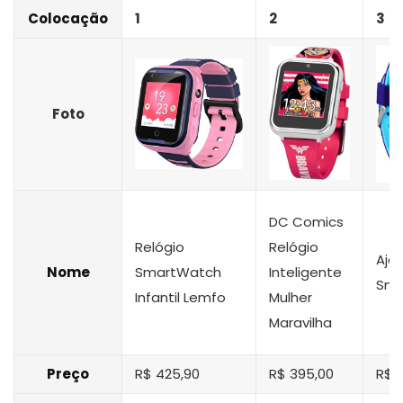
Colocação
1
2
3
Foto
DC Comics
Relógio
Relógio
Ajco
Nome
SmartWatch
Inteligente
Sma
Infantil Lemfo
Mulher
Maravilha
Preço
R$ 425,90
R$ 395,00
R$ 1