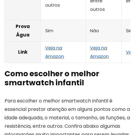
entre
ent
outros
outros
Prova
Sim
Não
Sim
Água
Veja na
Veja na
Link
Vej
Amazon
Amazon
Como escolher o melhor
smartwatch infantil
Para escolher o melhor smartwatch infantil é
essencial prestar atenção em alguns pontos como a
idade adequada, o material, o tamanho, as funções, a
resistência, entre outros. Confira abaixo algumas
informações muito importantes para serem levadas