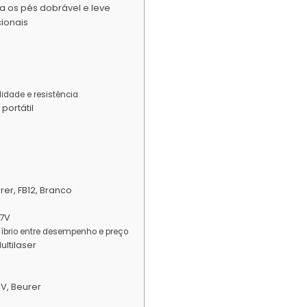
a os pés dobrável e leve
cionais
idade e resistência
portátil
er, FB12, Branco
27V
líbrio entre desempenho e preço
ltilaser
V, Beurer