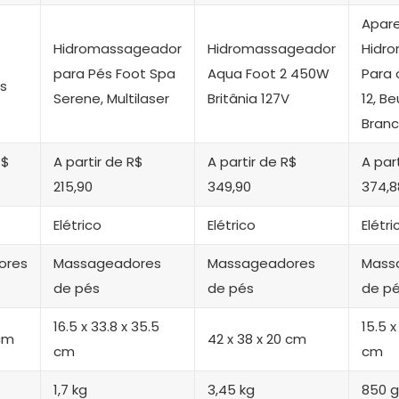
Apare
Hidromassageador
Hidromassageador
Hidr
para Pés Foot Spa
Aqua Foot 2 450W
Para 
s
Serene, Multilaser
Britânia 127V
12, Be
Bran
R$
A partir de R$
A partir de R$
A par
215,90
349,90
374,8
Elétrico
Elétrico
Elétri
ores
Massageadores
Massageadores
Mass
de pés
de pés
de p
16.5 x 33.8 x 35.5
15.5 x
 cm
42 x 38 x 20 cm
cm
cm
1,7 kg
3,45 kg
850 g