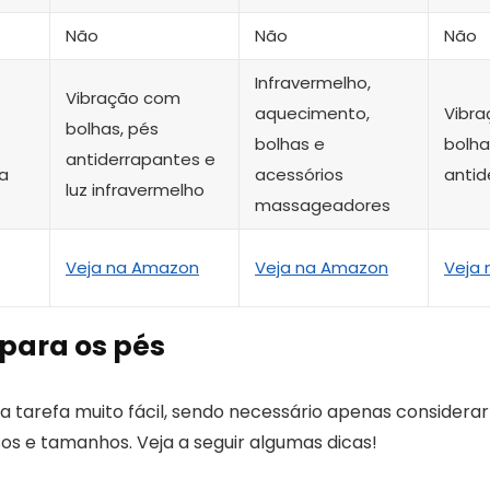
Não
Não
Não
Infravermelho,
Vibração com
aquecimento,
Vibr
bolhas, pés
bolhas e
bolha
antiderrapantes e
a
acessórios
antid
luz infravermelho
massageadores
Veja na Amazon
Veja na Amazon
Veja
para os pés
 tarefa muito fácil, sendo necessário apenas considerar
rsos e tamanhos. Veja a seguir algumas dicas!