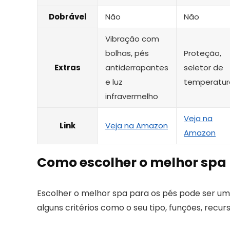
Dobrável
Não
Não
Vibração com
bolhas, pés
Proteção,
Extras
antiderrapantes
seletor de
e luz
temperatur
infravermelho
Veja na
Link
Veja na Amazon
Amazon
Como escolher o melhor spa 
Escolher o melhor spa para os pés pode ser uma
alguns critérios como o seu tipo, funções, recu