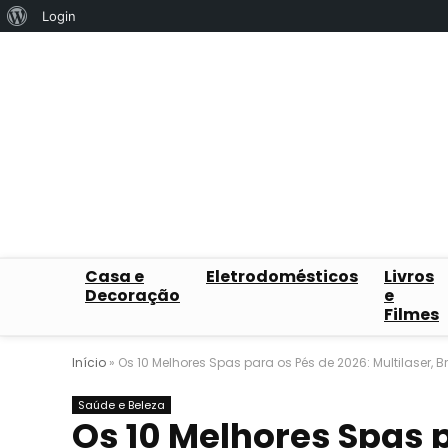
Sobre
Login
o
WordPress
Casa e
Eletrodomésticos
Livros
Decoração
e
Filmes
Início
»
Os 10 Melhores Spas para os Pés de 2026: Multilaser, B
Saúde e Beleza
Os 10 Melhores Spas p