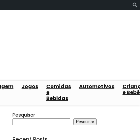
agem
Jogos
Comidas
Automotivos
Crian
e
e Bebê
Bebidas
Pesquisar
Pesquisar
Recent Posts