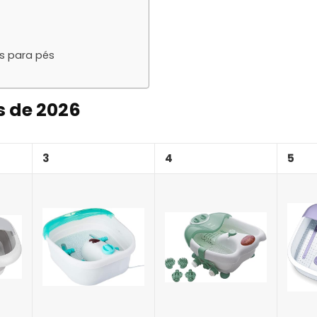
s para pés
s de 2026
3
4
5