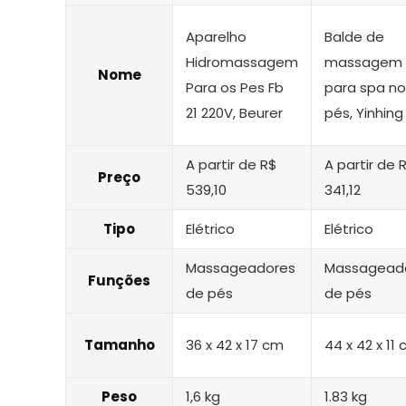
Aparelho
Balde de
Hidromassagem
massagem
Nome
Para os Pes Fb
para spa no
21 220V, Beurer
pés, Yinhing
A partir de R$
A partir de 
Preço
539,10
341,12
Tipo
Elétrico
Elétrico
Massageadores
Massagead
Funções
de pés
de pés
Tamanho
36 x 42 x 17 cm
44 x 42 x 11
Peso
1,6 kg
1.83 kg