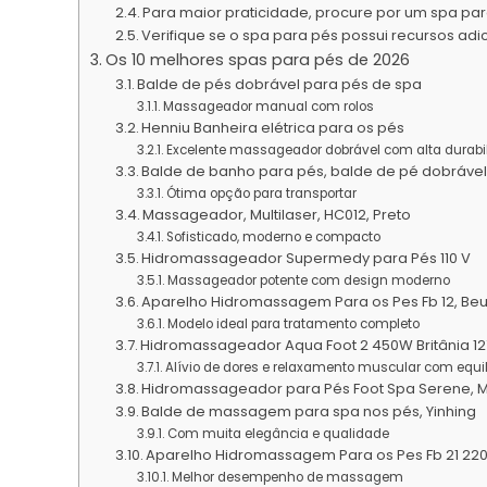
Para maior praticidade, procure por um spa par
Verifique se o spa para pés possui recursos adi
Os 10 melhores spas para pés de 2026
Balde de pés dobrável para pés de spa
Massageador manual com rolos
Henniu Banheira elétrica para os pés
Excelente massageador dobrável com alta durabil
Balde de banho para pés, balde de pé dobrável 
Ótima opção para transportar
Massageador, Multilaser, HC012, Preto
Sofisticado, moderno e compacto
Hidromassageador Supermedy para Pés 110 V
Massageador potente com design moderno
Aparelho Hidromassagem Para os Pes Fb 12, Beur
Modelo ideal para tratamento completo
Hidromassageador Aqua Foot 2 450W Britânia 1
Alívio de dores e relaxamento muscular com equi
Hidromassageador para Pés Foot Spa Serene, Mu
Balde de massagem para spa nos pés, Yinhing
Com muita elegância e qualidade
Aparelho Hidromassagem Para os Pes Fb 21 220
Melhor desempenho de massagem