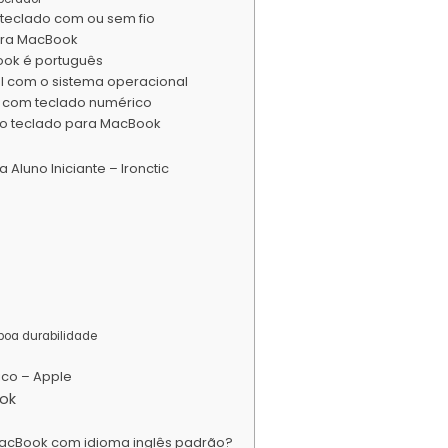
 teclado com ou sem fio
para MacBook
ook é português
l com o sistema operacional
k com teclado numérico
 o teclado para MacBook
 Aluno Iniciante – Ironctic
boa durabilidade
co – Apple
ok
MacBook com idioma inglês padrão?