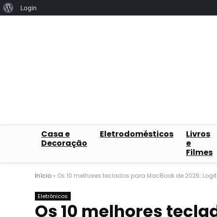
Sobre
Login
o
WordPress
Casa e
Eletrodomésticos
Livros
Decoração
e
Filmes
Início
»
Os 10 melhores teclados para MacBook de 2026: Logite
Eletrônicos
Os 10 melhores tecla