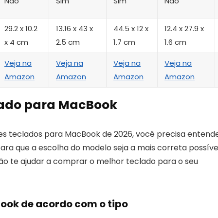
Não
Sim
Sim
Não
‎29.2 x 10.2
13.16 x 43 x
44.5 x 12 x
12.4 x 27.9 x
x 4 cm
2.5 cm
1.7 cm
1.6 cm
Veja na
Veja na
Veja na
Veja na
Amazon
Amazon
Amazon
Amazon
lado para MacBook
ores teclados para MacBook de 2026, você precisa entend
ra que a escolha do modelo seja a mais correta possível
 vão te ajudar a comprar o melhor teclado para o seu
ook de acordo com o tipo