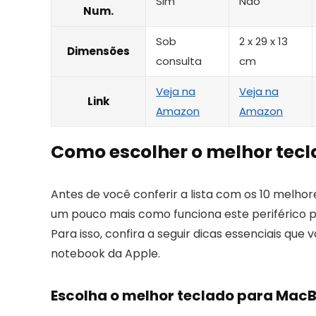
Sim
Não
Num.
Sob
2 x 29 x 13
Dimensões
consulta
cm
Veja na
Veja na
Link
Amazon
Amazon
Como escolher o melhor tec
Antes de você conferir a lista com os 10 melh
um pouco mais como funciona este periférico pa
Para isso, confira a seguir dicas essenciais que
notebook da Apple.
Escolha o melhor teclado para MacB