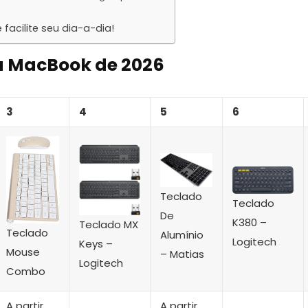
facilite seu dia-a-dia!
ra MacBook de 2026
3
4
5
6
Teclado
Teclado
De
K380 –
Teclado MX
Teclado
Alumínio
Logitech
Keys –
Mouse
– Matias
Logitech
Combo
A partir
A partir