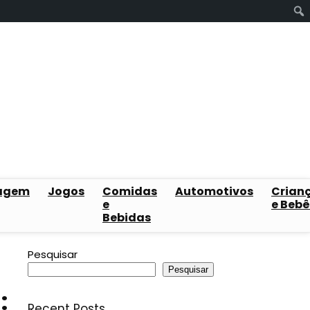
agem
Jogos
Comidas
Automotivos
Crian
e
e Bebê
Bebidas
Pesquisar
Pesquisar
:
Recent Posts