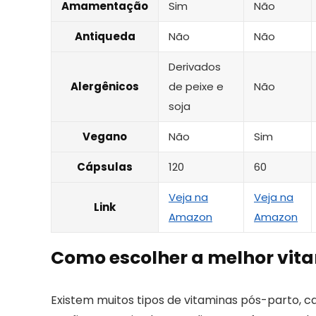
Amamentação
Sim
Não
Antiqueda
Não
Não
Derivados
Alergênicos
de peixe e
Não
soja
Vegano
Não
Sim
Cápsulas
120
60
Veja na
Veja na
Link
Amazon
Amazon
Como escolher a melhor vit
Existem muitos tipos de vitaminas pós-parto, c