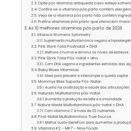
Opte por vitamina antiqueda caso esteja sofr
Confira se a vitamina pós parto contém alergên
Veja se a vitamina pós parto não contém ingre
Prefira vitaminas pós parto que oferecem maio
As 10 melhores vitaminas pós parto de 2026
Vitanica Womens Symmetry
Suplemento multivitamínico vegano e hipoalergên
Pink Stork Total Postnatal + DHA
Melhora o humor e diminui os níveis de estresse
Pink Stork Total Pós-natal + dha
Com DHA vegano e ingredientes extraídos das al
Baby Blues Vitaminas
Ideal para prevenir e interromper a queda capilar
Mommys Bliss Suporte Pós-Natal
Auxilia na cicatrização e saúde das articulações
Naturelo Multivitamina pós-natal
Aumenta a produção de leite e a imunidade
Nature Made Multivitamínico pós-natal + DHA
Com vitamina C e mais de 20 nutrientes
Post-Natal Multivitamínico True Source
Melhor custo-benefício: para aumentar a produçã
Vitamina K2 – MK7 – Now Foods