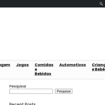
agem
Jogos
Comidas
Automotivos
Crian
e
e Bebê
Bebidas
Pesquisar
Pesquisar
Recent Posts