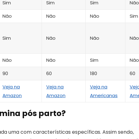
Sim
Sim
Sim
Não
Não
Não
Não
Sim
Sim
Não
Não
Não
Não
Não
Sim
Não
90
60
180
60
Veja na
Veja na
Veja na
Vej
Amazon
Amazon
Americanas
Ame
amina pós parto?
ada uma com características específicas. Assim sendo,