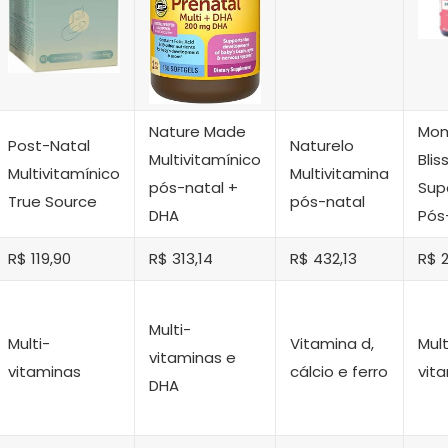
Nature Made
Mo
Post-Natal
Naturelo
Multivitamínico
Blis
Multivitamínico
Multivitamina
pós-natal +
Sup
True Source
pós-natal
DHA
Pós
R$ 119,90
R$ 313,14
R$ 432,13
R$ 
Multi-
Multi-
Vitamina d,
Mult
vitaminas e
vitaminas
cálcio e ferro
vit
DHA