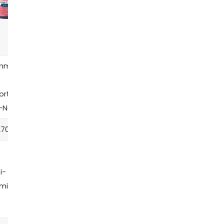
mmys
Pink Stork
Pink Stork
s
Baby Blues
Total
Total Pós-
orte
Vitaminas
Postnatal +
natal + dha
-Natal
DHA
270,82
R$ 333,79
R$ 376,20
R$ 406,04
Vitaminas B,
Ômega-3,
ferro, zinco,
i-
Multi-
ferro, zinco
folato e
aminas
vitaminas
e vitaminas
DHA
B
vegetariano