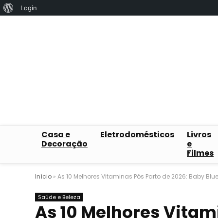
Sobre
Login
o
WordPress
Casa e
Eletrodomésticos
Livros
Decoração
e
Filmes
Início
»
As 10 Melhores Vitaminas Pós Parto de 2026: Baby Blues
Saúde e Beleza
As 10 Melhores Vitam