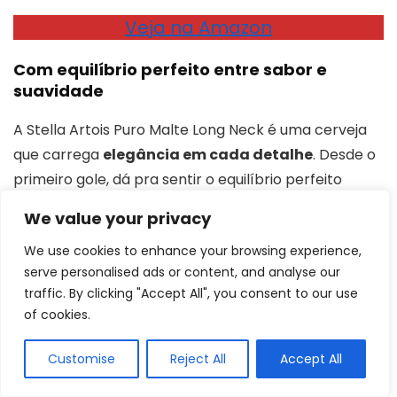
Veja na Amazon
C
om equilíbrio perfeito entre sabor e
suavidade
A Stella Artois Puro Malte Long Neck é uma cerveja
que carrega
elegância em cada detalhe
. Desde o
primeiro gole, dá pra sentir o equilíbrio perfeito
entre sabor e suavidade. Ela é feita apenas com
We value your privacy
ingredientes nobres, sendo água, malte e lúpulo, o
We use cookies to enhance your browsing experience,
que garante aquele perfil puro e limpo, sem aditivos
serve personalised ads or content, and analyse our
que pesam no paladar.
traffic. By clicking "Accept All", you consent to our use
of cookies.
Ademais,
essa receita simples e refinada garante
um sabor equilibrado e suave, que agrada aos
Customise
Reject All
Accept All
paladares mais exigentes
. A cerveja Stella Artois é