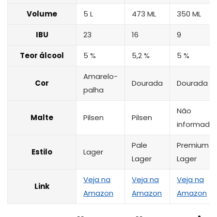
Volume
5 L
473 ML
350 ML
IBU
23
16
9
Teor álcool
5 %
5,2 %
5 %
Amarelo-
Cor
Dourada
Dourada
palha
Não
Malte
Pilsen
Pilsen
informado
Pale
Premium
Estilo
Lager
Lager
Lager
Veja na
Veja na
Veja na
Link
Amazon
Amazon
Amazon