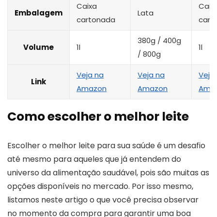
Caixa
Caix
Embalagem
Lata
cartonada
cart
380g / 400g
Volume
1l
1l
/ 800g
Veja na
Veja na
Veja
Link
Amazon
Amazon
Ama
Como escolher o melhor leite
Escolher o melhor leite para sua saúde é um desafio
até mesmo para aqueles que já entendem do
universo da alimentação saudável, pois são muitas as
opções disponíveis no mercado. Por isso mesmo,
listamos neste artigo o que você precisa observar
no momento da compra para garantir uma boa