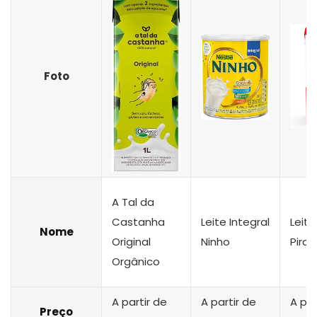
Foto
A Tal da
Castanha
Leite Integral
Leite
Nome
Original
Ninho
Pira
Orgânico
A partir de
A partir de
A par
Preço