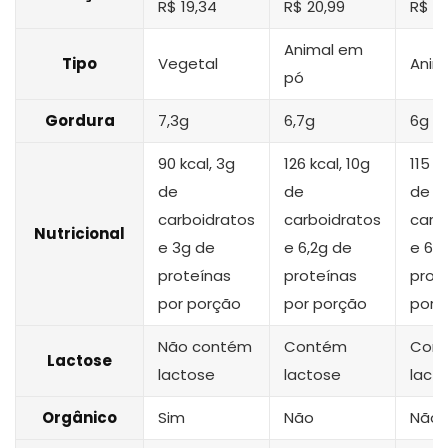
R$ 19,34
R$ 20,99
R$ 5,
Animal em
Tipo
Vegetal
Anim
pó
Gordura
7,3g
6,7g
6g
90 kcal, 3g
126 kcal, 10g
115 kc
de
de
de
carboidratos
carboidratos
carb
Nutricional
e 3g de
e 6,2g de
e 6,1
proteínas
proteínas
prot
por porção
por porção
por 
Não contém
Contém
Con
Lactose
lactose
lactose
lact
Orgânico
Sim
Não
Não