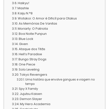
Haikyu!
Mashle
Kaiju N.°8
Wotakoi: O Amor é Dificíl para Otakus
As Memórias De Vanitas
Moriarty: O Patriota
Boa Noite Punpun
Blue Lock
Given
Ataque dos Titãs
Hell’s Paradise
Bungo Stray Dogs
One Piece
Solo Leveling
Tokyo Revengers
Uma história que envolve gangues e viagem no
tempo
Spy X Family
Jujutsu Kaisen
Demon Slayer
My Hero Academia