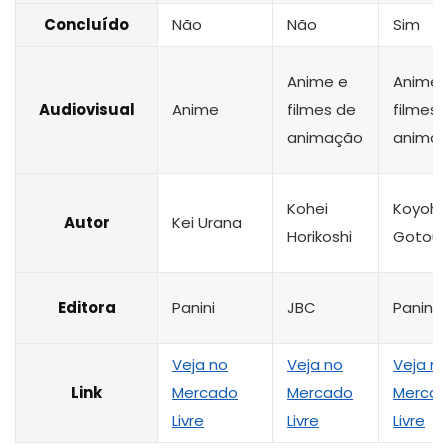
Concluído
Não
Não
Sim
Anime e
Anime 
Audiovisual
Anime
filmes de
filmes 
animação
anima
Kohei
Koyoha
Autor
Kei Urana
Horikoshi
Gotou
Editora
Panini
JBC
Panini
Veja no
Veja no
Veja n
Link
Mercado
Mercado
Merca
Livre
Livre
Livre