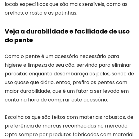
locais específicos que são mais sensíveis, como as
orelhas, o rosto e as patinhas.
Veja a durabilidade e facilidade de uso
do pente
Como o pente é um acessório necessário para
higiene e limpeza do seu cão, servindo para eliminar
parasitas enquanto desembaraça os pelos, sendo de
uso quase que diário, então, prefira os pentes com
maior durabilidade, que é um fator a ser levado em
conta na hora de comprar este acessório.
Escolha os que são feitos com materiais robustos, de
preferência de marcas reconhecidas no mercado.
Opte sempre por produtos fabricados com material