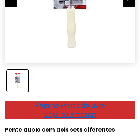
Veja no Mercado Livre
Veja na Amazon
Pente duplo com dois sets diferentes