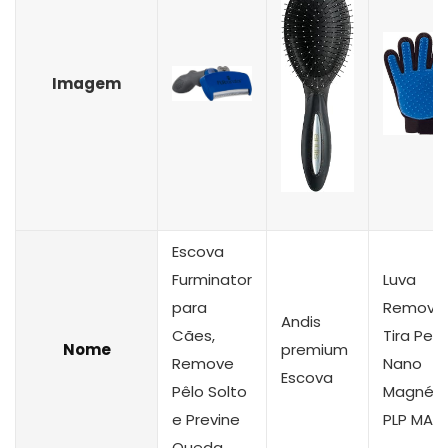
Imagem
Escova
Furminator
Luva
para
Remove
Andis
Cães,
Tira Pelo
Nome
premium
Remove
Nano
Escova
Pêlo Solto
Magnéti
e Previne
PLP MANI
Queda