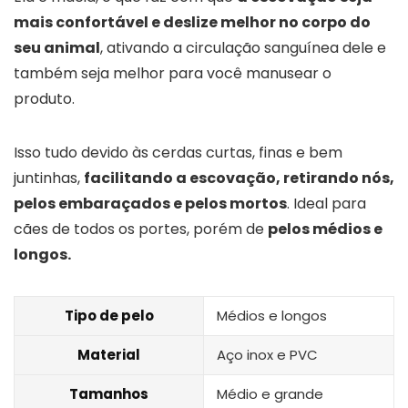
mais confortável e deslize melhor no corpo do
seu animal
, ativando a circulação sanguínea dele e
também seja melhor para você manusear o
produto.
Isso tudo devido às cerdas curtas, finas e bem
juntinhas,
facilitando a escovação, retirando nós,
pelos embaraçados e pelos mortos
. Ideal para
cães de todos os portes, porém de
pelos médios e
longos.
Tipo de pelo
Médios e longos
Material
Aço inox e PVC
Tamanhos
Médio e grande