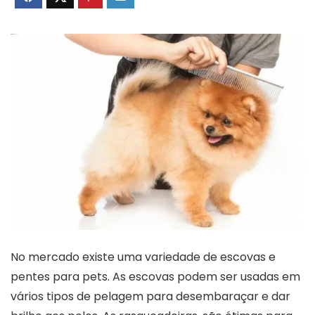
No mercado existe uma variedade de escovas e
pentes para pets. As escovas podem ser usadas em
vários tipos de pelagem para desembaraçar e dar