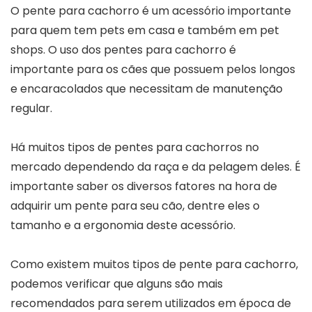
O pente para cachorro é um acessório importante
para quem tem pets em casa e também em pet
shops. O uso dos pentes para cachorro é
importante para os cães que possuem pelos longos
e encaracolados que necessitam de manutenção
regular.
Há muitos tipos de pentes para cachorros no
mercado dependendo da raça e da pelagem deles. É
importante saber os diversos fatores na hora de
adquirir um pente para seu cão, dentre eles o
tamanho e a ergonomia deste acessório.
Como existem muitos tipos de pente para cachorro,
podemos verificar que alguns são mais
recomendados para serem utilizados em época de