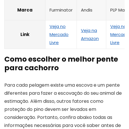
Marca
‎Furminator
Andis
PLP Mani
Veja no
Veja no
Veja na
Link
Mercado
Mercad
Amazon
Livre
Livre
Como escolher o melhor pente
para cachorro
Para cada pelagem existe uma escova e um pente
diferentes para fazer a escovação do seu animal de
estimação. Além disso, outros fatores como
proteção do pino devem ser levados em
consideração. Portanto, confira abaixo todas as
informações necessárias para você saber antes de