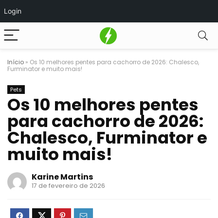
Login
Início
»
Os 10 melhores pentes para cachorro de 2026: Chalesco,
Furminator e muito mais!
Pets
Os 10 melhores pentes
para cachorro de 2026:
Chalesco, Furminator e
muito mais!
Karine Martins
17 de fevereiro de 2026