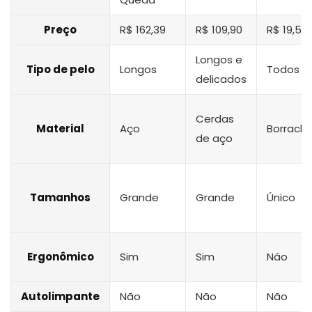
Preço
R$ 162,39
R$ 109,90
R$ 19,50
Longos e
Tipo de pelo
Longos
Todos
delicados
Cerdas
Material
Aço
Borrach
de aço
Tamanhos
Grande
Grande
Único
Ergonômico
Sim
Sim
Não
Autolimpante
Não
Não
Não