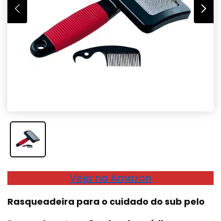
Veja na Amazon
Rasqueadeira para o cuidado do sub pelo