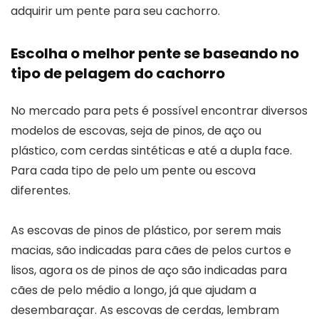
adquirir um pente para seu cachorro.
Escolha o melhor pente se baseando no
tipo de pelagem do cachorro
No mercado para pets é possível encontrar diversos
modelos de escovas, seja de pinos, de aço ou
plástico, com cerdas sintéticas e até a dupla face.
Para cada tipo de pelo um pente ou escova
diferentes.
As escovas de pinos de plástico, por serem mais
macias, são indicadas para cães de pelos curtos e
lisos, agora os de pinos de aço são indicadas para
cães de pelo médio a longo, já que ajudam a
desembaraçar. As escovas de cerdas, lembram