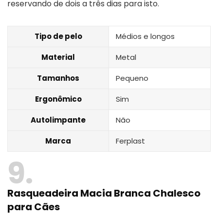
reservando de dois a três dias para isto.
Tipo de pelo
Médios e longos
Material
Metal
Tamanhos
Pequeno
Ergonômico
Sim
Autolimpante
Não
Marca
Ferplast
9
Rasqueadeira Macia Branca Chalesco
para Cães