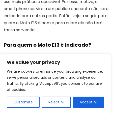
uso mais prática e acessível. Por esse motivo, o
smartphone servirá a um público enquanto não será
indicado para outros perfis. Então, veja a seguir para
quem o Moto E13 é bom e para quem ele não terá
tanta serventia.
Para quem o Moto E13 é indicado?
O Moto E13 é bom para pessoas que não utilizam
We value your privacy
tantas aplicações pesadas. O dispositivo é excelente
We use cookies to enhance your browsing experience,
para atividades cotidianas simples,
como ver filmes,
serve personalised ads or content, and analyse our
fotografar e ouvir música. Além disso, o celular é
traffic. By clicking "Accept All", you consent to our use
bastante útil para desenhar, fazer anotações e
of cookies.
usar redes sociais
.
Customise
Reject All
Accept All
Um dos diferenciais é a proteção limitada contra