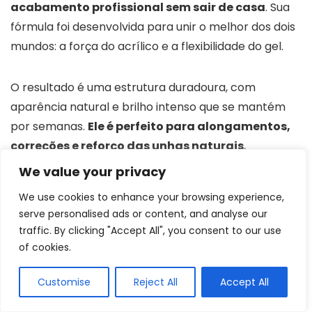
acabamento profissional sem sair de casa
. Sua
fórmula foi desenvolvida para unir o melhor dos dois
mundos: a força do acrílico e a flexibilidade do gel.
O resultado é uma estrutura duradoura, com
aparência natural e brilho intenso que se mantém
por semanas.
Ele é perfeito para alongamentos,
correções e reforço das unhas naturais
,
garantindo um visual sofisticado e bem cuidado em
We value your privacy
qualquer ocasião.
We use cookies to enhance your browsing experience,
serve personalised ads or content, and analyse our
Além disso,
tem boa aderência, ou seja, fixa bem
traffic. By clicking "Accept All", you consent to our use
na unha e não sai facilmente, durando por dias
,
of cookies.
excelente para quem prioriza máxima duração para
Customise
Reject All
Accept All
manter as unhas bem cuidadas durante a rotina. O
kit contém 15g de gel para alongamento e lampada