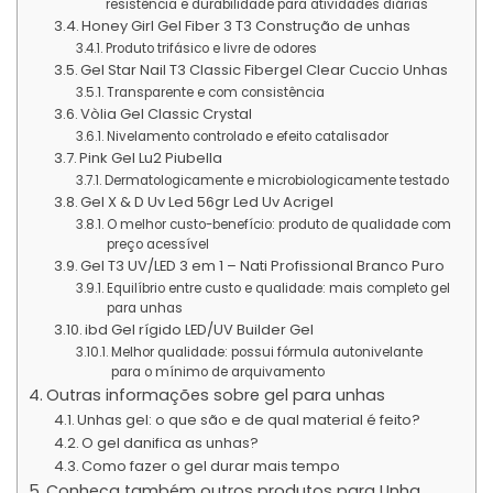
resistência e durabilidade para atividades diárias
Honey Girl Gel Fiber 3 T3 Construção de unhas
Produto trifásico e livre de odores
Gel Star Nail T3 Classic Fibergel Clear Cuccio Unhas
Transparente e com consistência
Vòlia Gel Classic Crystal
Nivelamento controlado e efeito catalisador
Pink Gel Lu2 Piubella
Dermatologicamente e microbiologicamente testado
Gel X & D Uv Led 56gr Led Uv Acrigel
O melhor custo-benefício: produto de qualidade com
preço acessível
Gel T3 UV/LED 3 em 1 – Nati Profissional Branco Puro
Equilíbrio entre custo e qualidade: mais completo gel
para unhas
ibd Gel rígido LED/UV Builder Gel
Melhor qualidade: possui fórmula autonivelante
para o mínimo de arquivamento
Outras informações sobre gel para unhas
Unhas gel: o que são e de qual material é feito?
O gel danifica as unhas?
Como fazer o gel durar mais tempo
Conheça também outros produtos para Unha