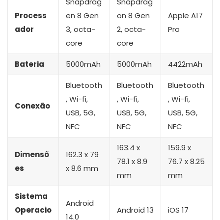
Snapdrag
Snapdrag
Process
en 8 Gen
on 8 Gen
Apple A17
ador
3, octa-
2, octa-
Pro
core
core
Bateria
5000mAh
5000mAh
4422mAh
Bluetooth
Bluetooth
Bluetooth
, Wi-fi,
, Wi-fi,
, Wi-fi,
Conexão
USB, 5G,
USB, 5G,
USB, 5G,
NFC
NFC
NFC
163.4 x
159.9 x
Dimensõ
162.3 x 79
78.1 x 8.9
76.7 x 8.25
es
x 8.6 mm
mm
mm
Sistema
Android
Operacio
Android 13
iOS 17
14.0