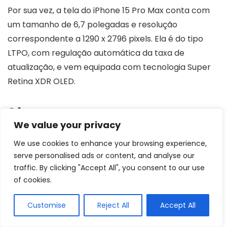
Por sua vez, a tela do iPhone 15 Pro Max conta com
um tamanho de 6,7 polegadas e resolução
correspondente a 1290 x 2796 pixels. Ela é do tipo
LTPO, com regulação automática da taxa de
atualização, e vem equipada com tecnologia Super
Retina XDR OLED.
Câmeras
We value your privacy
Tanto o Galaxy S23 Ultra quanto o Galaxy S24 Ultra
We use cookies to enhance your browsing experience,
conta com lente traseira principal com capacidade
serve personalised ads or content, and analyse our
para filmar em
resolução 8K
. Nesse quesito, o
traffic. By clicking "Accept All", you consent to our use
iPhone 15 Pro Max fica atrás, com vídeos que
of cookies.
chegam somente até ao 4K. A câmera frontal de
Customise
Reject All
Accept All
ambos os aparelhos Samsung é de 12MP e os dois
contam com conjunto fotográfico quádruplo na