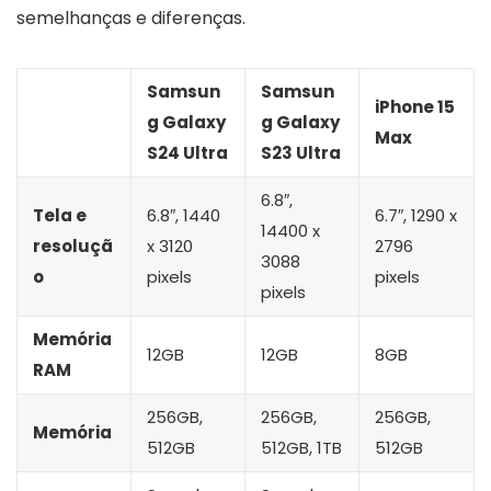
semelhanças e diferenças.
Samsun
Samsun
iPhone 15
g Galaxy
g Galaxy
Max
S24 Ultra
S23 Ultra
6.8″,
Tela e
6.8″, ‎1440
6.7″, 1290 x
14400 x
resoluçã
x 3120
2796
3088
o
pixels
pixels
pixels
Memória
12GB
12GB
8GB
RAM
256GB,
256GB,
256GB,
Memória
512GB
512GB, 1TB
512GB